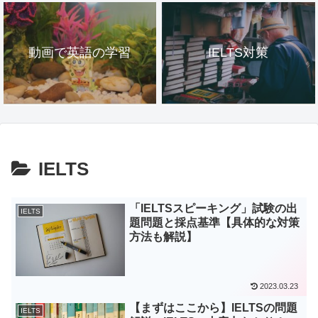
動画で英語の学習
IELTS対策
IELTS
「IELTSスピーキング」試験の出
IELTS
題問題と採点基準【具体的な対策
方法も解説】
2023.03.23
【まずはここから】IELTSの問題
IELTS