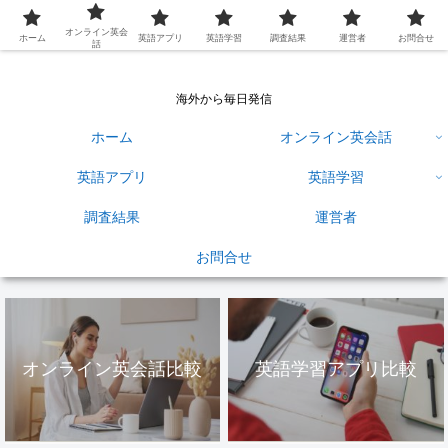
英語学習ひろば
オンライン英会
ホーム
英語アプリ
英語学習
調査結果
運営者
お問合せ
話
海外から毎日発信
ホーム
オンライン英会話
英語アプリ
英語学習
調査結果
運営者
お問合せ
オンライン英会話比較
英語学習アプリ比較