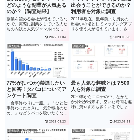
どのような副業が人気ある
出会うことができるのか？
のか？【調査結果】
利用者を対象に調査
副業を認める会社が増えているな
2021年現在、数年前より男女の
かで、実際に副業をしている人た
出会いの場としてマッチングアプ
ちの内訳と人気ジャンルはなに
リを使う人が増えています。さら
か。 どのジャンルだと効率よく
にコロナという事もあり、出会い
2022.11.04
2023.03.23
稼げるのか。又は、稼げないの
の場が減っている中、異性の出会
か。今回はこのような疑問につい
いの場として今後も利用者は増え
調査結果
調査結果
て調査を行いました。今回の調査
ていくことでしょう。ただ、これ
は500人の副業利用者を対象に、
から利用する方などは、本当に...
調...
最も人気な趣味とは？500
77%が(いつか)禁煙したい
人を対象に調査
と回答！タバコについてア
ンケート調査
2020年からコロナの中、なかな
か外出が出来ず、空いた時間を趣
「食事終わりに一服。」「ひと仕
味に費やす方も多くいるでしょ
事終わったときに、気分転換のた
う。そんな中、新しい趣味を探し
め。」などタバコを吸いたくなる
ている方や、趣味といえるものが
場面はさまざまです。今回は、
一切なく困ってる方も少なからず
2023.03.23
2023.03.23
「タバコ」についてアンケート調
いるはずです。そこで今回は男女
査をおこないました。電子タバ
調査結果
調査結果
500人を対象に趣味に関する調...
コ、紙タバコどちらが人気か、ど
のくらいの人が禁煙しようと思っ