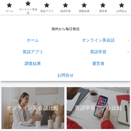
英語学習ひろば
オンライン英会
ホーム
英語アプリ
英語学習
調査結果
運営者
お問合せ
話
海外から毎日発信
ホーム
オンライン英会話
英語アプリ
英語学習
調査結果
運営者
お問合せ
オンライン英会話比較
英語学習アプリ比較