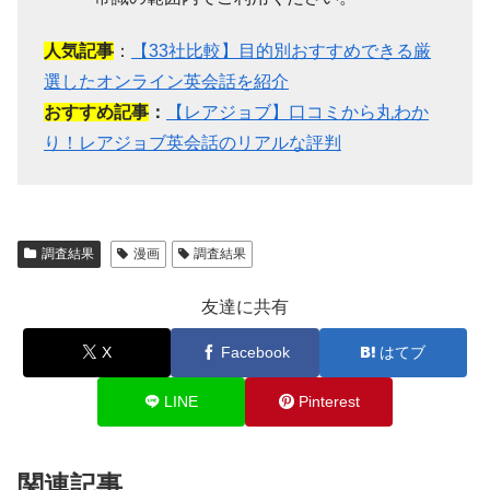
人気記事
：
【33社比較】目的別おすすめできる厳
選したオンライン英会話を紹介
おすすめ記事
：
【レアジョブ】口コミから丸わか
り！レアジョブ英会話のリアルな評判
調査結果
漫画
調査結果
友達に共有
X
Facebook
はてブ
LINE
Pinterest
関連記事