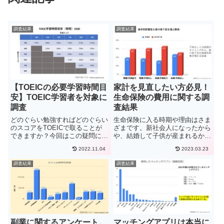
調査結果
調査結果
【TOEICの必要学習時間目
家計を見直したい方必見！
安】TOEIC学習者を対象に
生命保険の費用に関する調
調査
査結果
どのぐらい勉強すればどのぐらい
生命保険に入る時期や理由はさま
のスコアをTOEICで取ることが
ざまです。新社会人になったから
できますか？今回はこの疑問につ
や、結婚して子供が産まれるから
いて調査を行いました。TOEIC
など様々な理由で加入する生命保
2022.11.04
2023.03.23
に限らず、英語の学習を行う上で
険ですが、年齢や人生のステージ
誰もが気になるのがどのぐらいの
によってどの保険に入ろうか迷っ
調査結果
調査結果
学習時間が必要なのかです。学習
てしまうほど保険の種類が多く、
のスピードは個人差や学習方...
結局どの保険がいいのか迷って
い...
副業に関するアンケート。
マッチングアプリは本当に