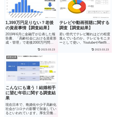
てい...
1,399万円足りない？老後
テレビや動画視聴に関する
の資産事情【調査結果】
調査【調査結果】
2019年6月に金融庁が公表した報
若い世代でテレビ離れはどの程度
告書、「高齢社会における資産形
進んでいるのか。テレビをモニタ
成・管理」で老後2000万円問題
ーとして使い、YoutubeやNetflix
が話題になりました。今回のアン
など視聴はどのくらい増えている
2023.03.23
2023.03.23
ケートは、誰もが訪れる老後の資
のか。 コロナ禍以前と比べてテ
産事情について調査を行いまし
レビの視聴は増えたのか、動画配
調査結果
た。一般的にいくらぐらいの資金
信の視聴（有料・無料問わず）は
が老後に必要と考えており、...
増えたのか。今回...
こんなにも違う！結婚相手
に望む年収に関する調査結
果
現在日本で、晩婚化や少子高齢化
社会がコロナの影響で加速してい
るといわれています。厚生労働省