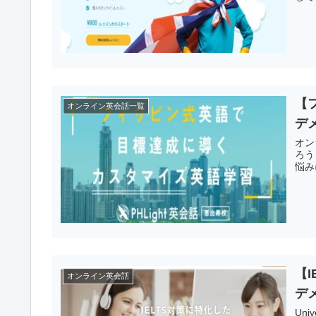
【
オンライン英会話一覧
デ
オン
ろう
悩み
【I
オンライン英会話
デ
Un