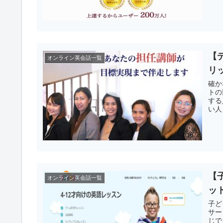
【
オンライン英会話一覧
リ
確か
トの
する
い人
えて
【
オンライン英会話一覧
ッ
子ど
サー
じで