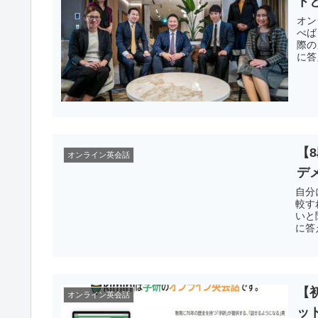
ト
オン
べば
際の
に答え
【
オンライン英会話
デ
自分
較す
いと
に答え
【
オンライン英会話
ッ