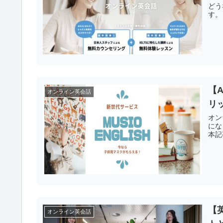
どう
す。
【A
オンライン英会話
リ
オン
にな
本記
【
オンライン英会話