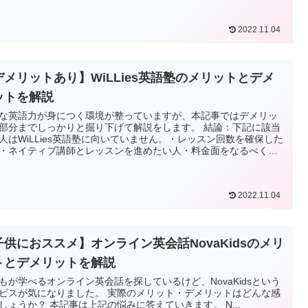
2022.11.04
デメリットあり】WiLLies英語塾のメリットとデメ
ットを解説
な英語力が身につく環境が整っていますが、本記事ではデメリッ
部分までしっかりと掘り下げて解説をします。 結論：下記に該当
人はWiLLies英語塾に向いていません。・レッスン回数を確保した
・ネイティブ講師とレッスンを進めたい人・料金面をなるべく抑
英語を学びたい人
2022.11.04
子供におススメ】オンライン英会話NovaKidsのメリ
トとデメリットを解説
もが学べるオンライン英会話を探しているけど、NovaKidsという
ビスが気になりました。 実際のメリット・デメリットはどんな感
しょうか？ 本記事は上記の悩みに答えていきます。 N...