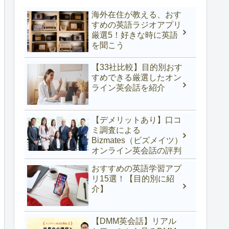
海外在住が教える、おす
すめの英語ラジオアプリ
厳選5！好きな時に英語
を聞こう
【33社比較】目的別おす
すめできる厳選したオン
ライン英会話を紹介
【デメリットあり】口コ
ミ調査による
Bizmates（ビズメイツ）
オンライン英会話の評判
おすすめの英語学習アプ
リ15選！【目的別に紹
介】
【DMM英会話】リアル