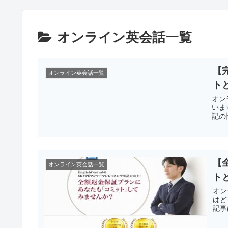
オンライン英会話一覧
【
オンライン英会話一覧
ト
オン
いま
記の
【
オンライン英会話一覧
ト
オン
はど
記事