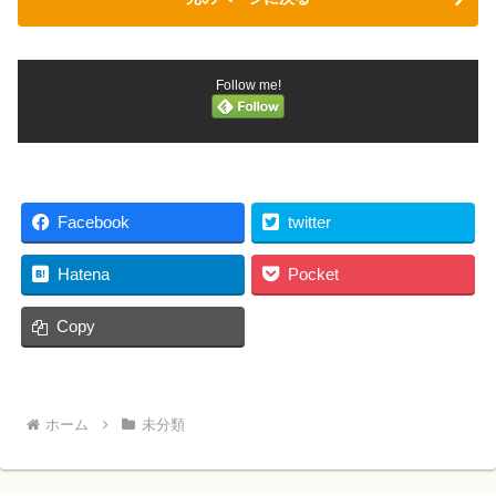
Follow me!
Facebook
twitter
Hatena
Pocket
Copy
ホーム
未分類