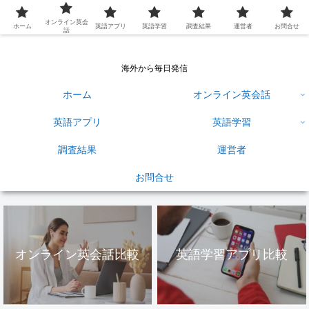
英語学習ひろば
オンライン英会
ホーム
英語アプリ
英語学習
調査結果
運営者
お問合せ
話
海外から毎日発信
ホーム
オンライン英会話
英語アプリ
英語学習
調査結果
運営者
お問合せ
オンライン英会話比較
英語学習アプリ比較