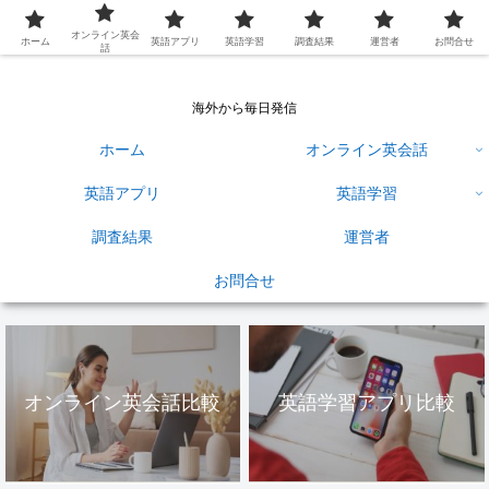
英語学習ひろば
オンライン英会
ホーム
英語アプリ
英語学習
調査結果
運営者
お問合せ
話
海外から毎日発信
ホーム
オンライン英会話
英語アプリ
英語学習
調査結果
運営者
お問合せ
オンライン英会話比較
英語学習アプリ比較