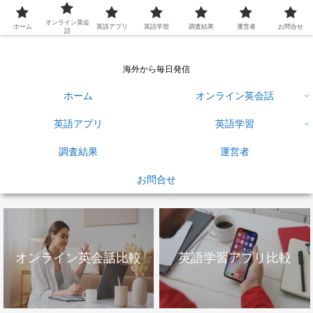
英語学習ひろば
オンライン英会
ホーム
英語アプリ
英語学習
調査結果
運営者
お問合せ
話
海外から毎日発信
ホーム
オンライン英会話
英語アプリ
英語学習
調査結果
運営者
お問合せ
オンライン英会話比較
英語学習アプリ比較