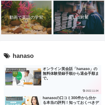
動画で英語の学習
IELTS対策
hanaso
オンライン英会話「hanaso」の
オンライン英会話
無料体験登録手順から退会手順ま
で。
2022.11.04
hanasoの口コミ300件から分か
hanaso口コミ
る本当の評判！知っておくべきデ