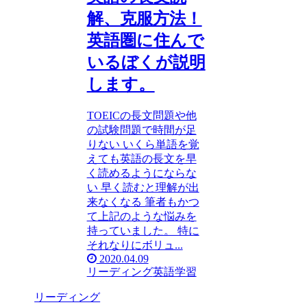
解、克服方法！
英語圏に住んで
いるぼくが説明
します。
TOEICの長文問題や他
の試験問題で時間が足
りない いくら単語を覚
えても英語の長文を早
く読めるようにならな
い 早く読むと理解が出
来なくなる 筆者もかつ
て上記のような悩みを
持っていました。 特に
それなりにボリュ...
2020.04.09
リーディング
英語学習
リーディング