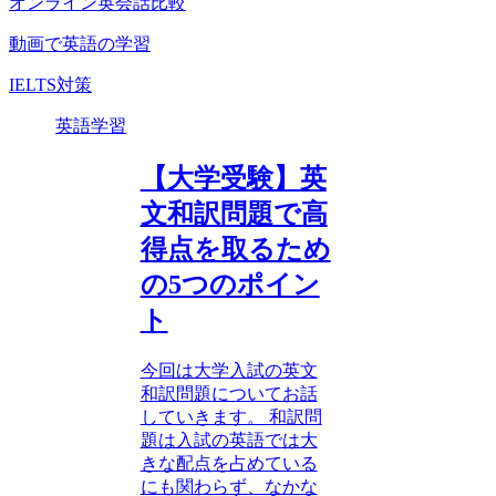
オンライン英会話比較
動画で英語の学習
IELTS対策
英語学習
【大学受験】英
文和訳問題で高
得点を取るため
の5つのポイン
ト
今回は大学入試の英文
和訳問題についてお話
していきます。 和訳問
題は入試の英語では大
きな配点を占めている
にも関わらず、なかな