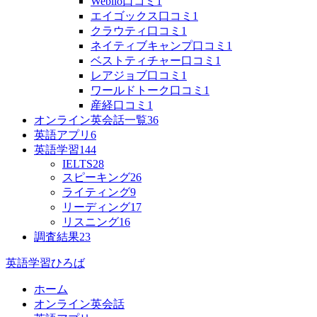
Weblio口コミ
1
エイゴックス口コミ
1
クラウティ口コミ
1
ネイティブキャンプ口コミ
1
ベストティチャー口コミ
1
レアジョブ口コミ
1
ワールドトーク口コミ
1
産経口コミ
1
オンライン英会話一覧
36
英語アプリ
6
英語学習
144
IELTS
28
スピーキング
26
ライティング
9
リーディング
17
リスニング
16
調査結果
23
英語学習ひろば
ホーム
オンライン英会話