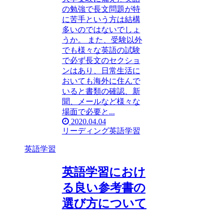
の勉強で長文問題が特
に苦手という方は結構
多いのではないでしょ
うか。 また、受験以外
でも様々な英語の試験
で必ず長文のセクショ
ンはあり、日常生活に
おいても海外に住んで
いると書類の確認、新
聞、メールなど様々な
場面で必要と...
2020.04.04
リーディング
英語学習
英語学習
英語学習におけ
る良い参考書の
選び方について