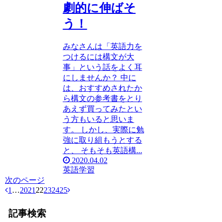
劇的に伸ばそ
う！
みなさんは「英語力を
つけるには構文が大
事」という話をよく耳
にしませんか？ 中に
は、おすすめされたか
ら構文の参考書をとり
あえず買ってみたとい
う方もいると思いま
す。 しかし、実際に勉
強に取り組もうとする
と、 そもそも英語構...
2020.04.02
英語学習
次のページ
1
…
20
21
22
23
24
25
記事検索