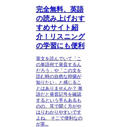
完全無料、英語
の読み上げおす
すめサイト紹
介！リスニング
の学習にも便利
英文を読んでいて「こ
の単語何て発音するん
だろう」や「この文を
読む時の自然な抑揚が
知りたい」と感じるこ
とはありませんか？ 単
語だと発音記号を確認
するという手もあるも
のの、耳で聞く方がや
はりわかりやすいです
よね。 そこで便利なの
が英...