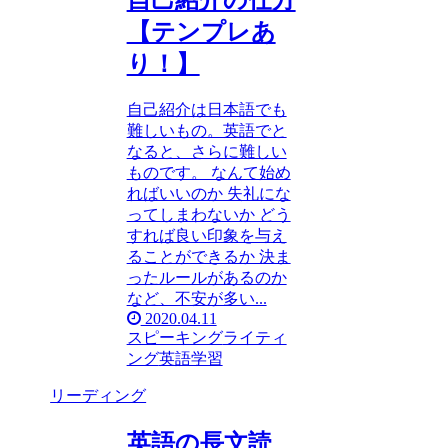
自己紹介の仕方
【テンプレあ
り！】
自己紹介は日本語でも
難しいもの。英語でと
なると、さらに難しい
ものです。 なんて始め
ればいいのか 失礼にな
ってしまわないか どう
すれば良い印象を与え
ることができるか 決ま
ったルールがあるのか
など、不安が多い...
2020.04.11
スピーキング
ライティ
ング
英語学習
リーディング
英語の長文読