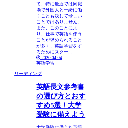
て、特に最近では同職
場で外国人と一緒に働
くことも決して珍しい
ことではありません。
また、このことによ
り、仕事で英語を使う
ことが求められること
が多く、英語学習をす
るためにスクー...
2020.04.04
英語学習
リーディング
英語長文参考書
の選び方とおす
すめ5選！大学
受験に備えよう
大学受験に備えた英語