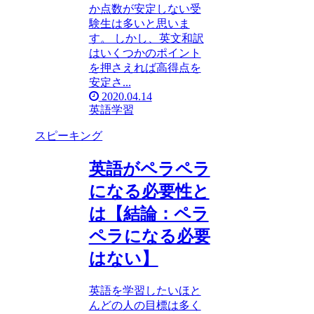
か点数が安定しない受
験生は多いと思いま
す。 しかし、英文和訳
はいくつかのポイント
を押さえれば高得点を
安定さ...
2020.04.14
英語学習
スピーキング
英語がペラペラ
になる必要性と
は【結論：ペラ
ペラになる必要
はない】
英語を学習したいほと
んどの人の目標は多く