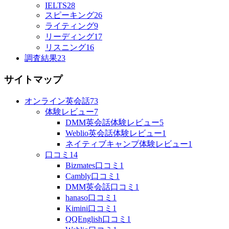
IELTS
28
スピーキング
26
ライティング
9
リーディング
17
リスニング
16
調査結果
23
サイトマップ
オンライン英会話
73
体験レビュー
7
DMM英会話体験レビュー
5
Weblio英会話体験レビュー
1
ネイティブキャンプ体験レビュー
1
口コミ
14
Bizmates口コミ
1
Cambly口コミ
1
DMM英会話口コミ
1
hanaso口コミ
1
Kimini口コミ
1
QQEnglish口コミ
1