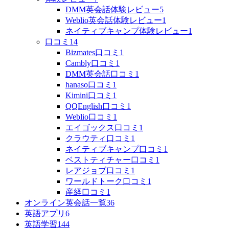
DMM英会話体験レビュー
5
Weblio英会話体験レビュー
1
ネイティブキャンプ体験レビュー
1
口コミ
14
Bizmates口コミ
1
Cambly口コミ
1
DMM英会話口コミ
1
hanaso口コミ
1
Kimini口コミ
1
QQEnglish口コミ
1
Weblio口コミ
1
エイゴックス口コミ
1
クラウティ口コミ
1
ネイティブキャンプ口コミ
1
ベストティチャー口コミ
1
レアジョブ口コミ
1
ワールドトーク口コミ
1
産経口コミ
1
オンライン英会話一覧
36
英語アプリ
6
英語学習
144