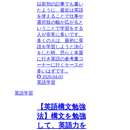
以前別の記事でも書い
たように、最近は英語
を使えることで仕事や
選択肢の幅が広がると
いうことで学習をする
人が非常に多いです。
多くの人は、最初に英
語を学習しようと決心
をした時、恐らく本屋
に行き英語の参考書コ
ーナーに行くケースが
多いはずです...
2020.04.03
英語学習
英語学習
【英語構文勉強
法】構文を勉強
して、英語力を