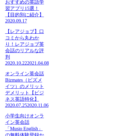
おすすめの英語学
習アプリ15選！
【目的別に紹介】
2020.09.17
【レアジョブ】口
コミから丸わか
り！レアジョブ英
会話のリアルな評
判
2020.10.22
2021.04.08
オンライン英会話
Bizmates（ビズメ
イツ）のメリット
デメリット【ビジ
ネス英語特化】
2020.07.25
2020.11.06
小学生向けオンラ
イン英会話
「Musio English」
の無料体験登録か