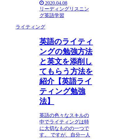
2020.04.08
リーディング
リスニン
グ
英語学習
ライティング
英語のライティ
ングの勉強方法
と英文を添削し
てもらう方法を
紹介【英語ライ
ティング勉強
法】
英語の色々なスキルの
中でライティングは特
に大切なものの一つで
す。 ですが、自分一人