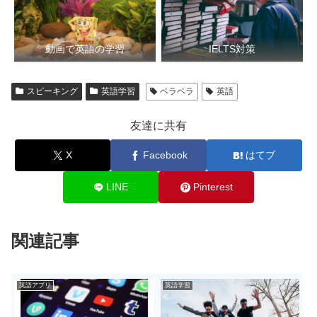
動画で英語の学習
IELTS対策
スピーキング
英語学習
ペラペラ
英語
友達に共有
X
Facebook
はてブ
LINE
Pinterest
関連記事
英語アプリ
英語学習