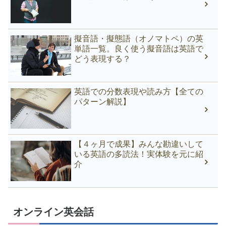
擬音語・擬態語（オノマトペ）の英
単語一覧。良く使う擬音語は英語で
どう表現する？
英語での分数表現や読み方【全ての
パターン解説】
【４ヶ月で成果】みんな勘違いして
いる英語の多読法！実体験を元に紹
介
オンライン英会話