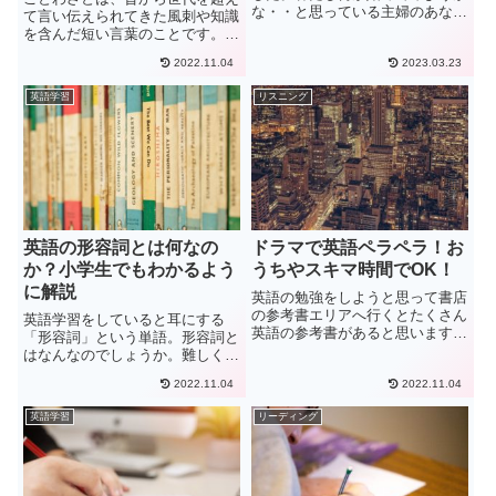
な・・と思っている主婦のあな
て言い伝えられてきた風刺や知識
た。英語の資格にチャレンジする
を含んだ短い言葉のことです。こ
のはいかがですか？英語を学べ
とわざには、先人の知恵が詰まっ
は、世界中の人たちとコミュニケ
2022.11.04
2023.03.23
ており処世術を学ぶことにもつな
ーションを取ることができます
がります。英語圏でのことわざ
英語学習
リスニング
よ！英語の資格を取って、趣味や
は、普段の会話でも使用機会が多
仕事に...
く、ことわざの英語表現知ってお
く...
英語の形容詞とは何なの
ドラマで英語ペラペラ！お
か？小学生でもわかるよう
うちやスキマ時間でOK！
に解説
英語の勉強をしようと思って書店
の参考書エリアへ行くとたくさん
英語学習をしていると耳にする
英語の参考書があると思います。
「形容詞」という単語。形容詞と
いろいろな用途に向けてたくさん
はなんなのでしょうか。難しく聞
のシリーズがずらりと並んでいま
こえるし、教科書を見てもいまい
すが、多くの場合それらを勉強し
2022.11.04
2022.11.04
ちピンとこない・・・。そんな疑
ようとすると机に向かって取り組
問に答えるため、ここでは形容詞
英語学習
リーディング
む場合がほとんどです。もちろ
の役割や使い方を詳しくご紹介し
ん...
ていきます。形容詞とは名詞の特
徴...