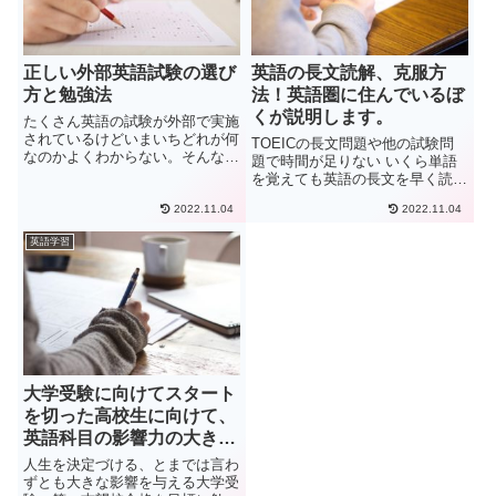
正しい外部英語試験の選び
英語の長文読解、克服方
方と勉強法
法！英語圏に住んでいるぼ
くが説明します。
たくさん英語の試験が外部で実施
されているけどいまいちどれが何
TOEICの長文問題や他の試験問
なのかよくわからない。そんなあ
題で時間が足りない いくら単語
なたは適当に英語の試験を受けた
を覚えても英語の長文を早く読め
りしないようにしましょう。しっ
るようにならない 早く読むと理
かり内容と試験の目的を知ること
2022.11.04
2022.11.04
解が出来なくなる筆者もかつて上
で正しい対策を作れます。そして
記のような悩みを持っていまし
英語学習
満足のいく点数・結果を獲得し
た。特にそれなりにボリュームが
ま...
ある英語の長文を読まなければ
い...
大学受験に向けてスタート
を切った高校生に向けて、
英語科目の影響力の大きさ
と、勉強法（私立文系向
人生を決定づける、とまでは言わ
け）
ずとも大きな影響を与える大学受