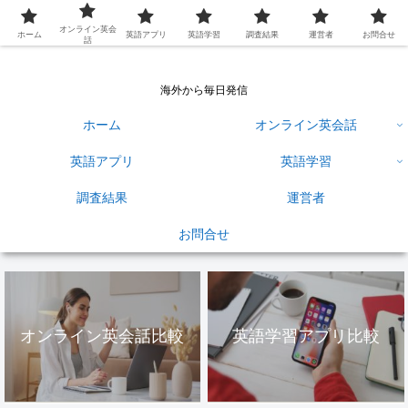
英語学習ひろば
オンライン英会
ホーム
英語アプリ
英語学習
調査結果
運営者
お問合せ
話
海外から毎日発信
ホーム
オンライン英会話
英語アプリ
英語学習
調査結果
運営者
お問合せ
オンライン英会話比較
英語学習アプリ比較