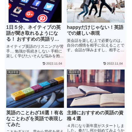
1日５分、ネイティブの英
happyだけじゃない！英語
語が聞き取れるようにな
での嬉しい表現
る！ おすすめの英語リス
英会話を楽しむ上で必要なのは、
ニング学習アプリ4選
自分の感情を相手に伝えることで
ネイティブ英語のリスニングが苦
す。会話が弾みますし、相手との
手… 勉強が長続きしない 手軽に
スムーズな会話を行うことができ
楽しく学びたいそんな悩みを抱え
ます。今日はその中でも一番に覚
ている人多いですよね。リスニン
えたい「嬉しい」の表現をご紹介
2022.11.04
2022.11.04
グ向上には毎日続けることが一番
します。この記事は現在8年間オ
と言われていますが、コツコツ続
英語学習
英語学習
ーストラリアに住んでいるKen...
けるのも結構しんどいですよね。
以前のぼくもそうでした。英語...
英語のことわざ16選！有名
主婦におすすめの英語の資
なことわざを英語で表現し
格４選
てみた
４月になり新年度がスタートしま
した。春だし何か始めてみようか
ことわざとは、昔から世代を超え