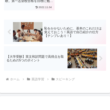
験。第一志望校合格を目標に勉強
に打ち込まれている方も多いかと
2022.11.04
思います。今回の記事では、これ
から本格的な受験勉強を始める、
高校2年生や高校3年生に向け
て、志望校、志望学科の合格に近
づ...
恥をかかないために、基本のこれだけは
覚えておこう！英語で自己紹介の仕方
【テンプレあり！】
【大学受験】英文和訳問題で高得点を取
るための5つのポイント
ホーム
英語学習
スピーキング