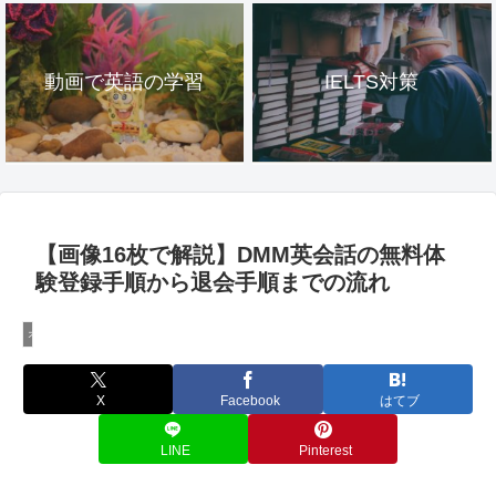
動画で英語の学習
IELTS対策
【画像16枚で解説】DMM英会話の無料体
験登録手順から退会手順までの流れ
オンライン英会話
X
Facebook
はてブ
LINE
Pinterest