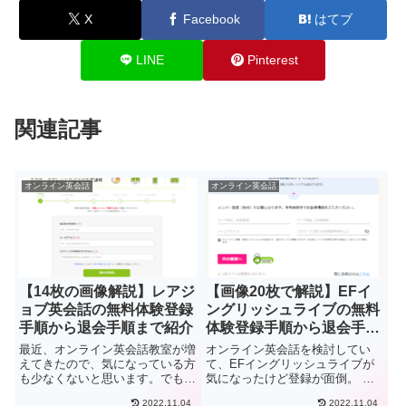
X
Facebook
はてブ
LINE
Pinterest
関連記事
オンライン英会話
オンライン英会話
【14枚の画像解説】レアジ
【画像20枚で解説】EFイ
ョブ英会話の無料体験登録
ングリッシュライブの無料
手順から退会手順まで紹介
体験登録手順から退会手順
まで
最近、オンライン英会話教室が増
オンライン英会話を検討してい
えてきたので、気になっている方
て、EFイングリッシュライブが
も少なくないと思います。でもど
気になったけど登録が面倒。 登
うやって登録するのか分からな
録にクレジットカードがいるって
2022.11.04
2022.11.04