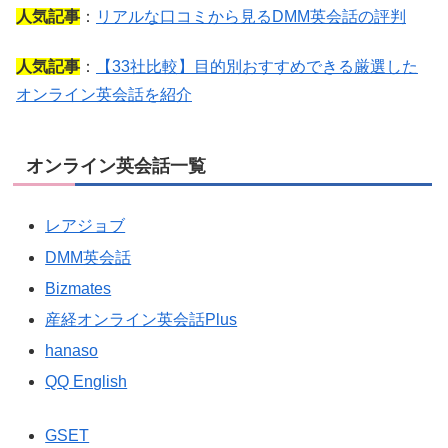
人気記事
：
リアルな口コミから見るDMM英会話の評判
人気記事
：
【33社比較】目的別おすすめできる厳選した
オンライン英会話を紹介
オンライン英会話一覧
レアジョブ
DMM英会話
Bizmates
産経オンライン英会話Plus
hanaso
QQ English
GSET