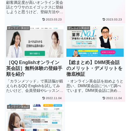
顧客満足度が高いオンライン英会
法やレッスンの予約方法を事前に
話とウワサのエイゴックスに登録
知っておきたい。オンライン英会
しようと思うけど、登録方法やレ
話「...
ッスンの予約方法などを事前に知
2023.03.23
2023.03.23
っておきたい。顧客満足度が高
く、初心者でも安心して使えるサ
オンライン英会話
オンライン英会話
ービスを提供していて、しかもネ
イティブ講師のレッスンが1回
35...
［QQ Englishオンライン
【総まとめ】DMM英会話
英会話］無料体験の登録手
のメリット・デメリットを
順を紹介
徹底検証
「カランメソッド」で英語脳が鍛
・オンライン英会話を始めようと
えられるQQ Englishを試してみ
思い、DMM英会話について調べ
たいけど、会員登録やレッスンの
ています。DMM英会話に決めて
予約方法が気になる。この数年、
良いでしょうか？・料金が安いで
2022.11.04
2022.11.04
仕事や学校でも英会話の需要が高
すが本当に問題ないでしょうか？
っていますが、より本格的な英会
この記事ではこのような悩みを解
オンライン英会話
話力を身に着けたいという要望も
決していきます。30以上のオン
多くなってきています。...
ライン英会話をレビューした上
で...