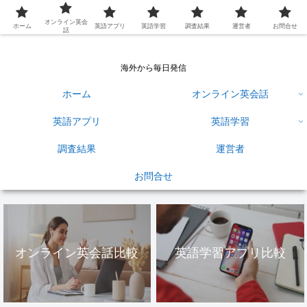
英語学習ひろば
オンライン英会
ホーム
英語アプリ
英語学習
調査結果
運営者
お問合せ
話
海外から毎日発信
ホーム
オンライン英会話
英語アプリ
英語学習
調査結果
運営者
お問合せ
オンライン英会話比較
英語学習アプリ比較