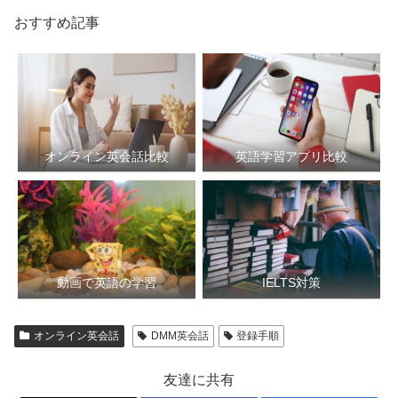
おすすめ記事
オンライン英会話比較
英語学習アプリ比較
動画で英語の学習
IELTS対策
オンライン英会話
DMM英会話
登録手順
友達に共有