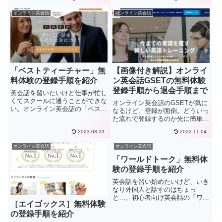
い、面倒そうと敬遠されている方
聞いたので、先に手順が知りた
もいるのではないでしょうか。こ
い。今回はこのような方のために
オンライン英会話
オンライン英会話
こでは、レアジョブ英会話の無料
EFイングリッシュライブの、無
体験の登録手順からレッスンの予
料体験の登録手順、レッスンの受
約...
け方...
「ベストティーチャー」無
【画像付き解説】オンライ
料体験の登録手順を紹介
ン英会話GSETの無料体験
登録手順から退会手順まで
英会話を習いたいけど仕事が忙し
くてスクールに通うことができな
オンライン英会話のGSETが気に
い。オンライン英会話の「ベスト
なるけど、登録が面倒。どういっ
ティーチャー」を見つけたけど、
た流れで登録するのか先に簡単に
無料体験はどうなのか気になるけ
見てみたい。今回はこういった悩
ど、オンラインなら時間を気にせ
2023.03.23
2022.11.04
みにこたえていきます。ビジネス
ずにできるのでしょうか。登録は
特化のオンライン英会話で有名な
オンライン英会話
オンライン英会話
簡単にできるのでしょうか。
GSETですが、他のオンライン英
「ベ...
会話と比べて、登録の手順が...
「ワールドトーク」無料体
験の登録手順を紹介
英会話を習い始めたいけど、いき
なり外国人と話すのはちょっ
と…。初心者向け英会話の「ワー
［エイゴックス］無料体験
ルドトーク」というところを見つ
けて、日本人講師からレッスンを
の登録手順を紹介
受けられるみたいだけど、登録方