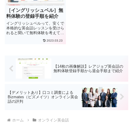
［イングリッシュベル］無
料体験の登録手順を紹介
イングリッシュベルって、安くで
本格的な英会話レッスンを受けら
れると聞いて無料体験を考えてい
るけど、すぐに始められるのか
2023.03.23
な？退会の手続きについても先に
知っておきたい。「カランメソッ
ド」の現代版、「DIRECTメソッ
ド」を使って本格的な英会話レ...
【14枚の画像解説】レアジョブ英会話の
無料体験登録手順から退会手順まで紹介
【デメリットあり】口コミ調査による
Bizmates（ビズメイツ）オンライン英会
話の評判
ホーム
オンライン英会話