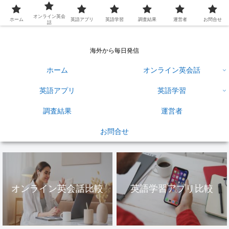
英語学習ひろば
オンライン英会
ホーム
英語アプリ
英語学習
調査結果
運営者
お問合せ
話
海外から毎日発信
ホーム
オンライン英会話
英語アプリ
英語学習
調査結果
運営者
お問合せ
オンライン英会話比較
英語学習アプリ比較