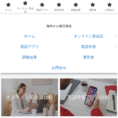
英語学習ひろば
オンライン英会
ホーム
英語アプリ
英語学習
調査結果
運営者
お問合せ
話
海外から毎日発信
ホーム
オンライン英会話
英語アプリ
英語学習
調査結果
運営者
お問合せ
オンライン英会話比較
英語学習アプリ比較