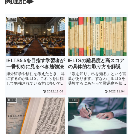
関連記事
IELTS
IELTS
IELTS5.5を目指す学習者が
IELTSの難易度と高スコア
一番初めに見るべき勉強法
の具体的な取り方を解説
海外留学や移住を考えたとき、耳
「敵を知り、己を知る」という言
にするのがIELTS。これらを目指
葉があります。すなわちIELTSを
して勉強されている方は多いでし
受験するにあたって難易度を知
ょう。しかし、馴染みのない得点
り、そしてどのようにしたら高ス
2022.11.04
2022.11.04
システムや、級のようにレベル分
コアを取ることができるのかを知
けされてないことから目標が分か
るのは最重要と言えます。実際に
IELTS
IELTS
りにくいですよね？IELTSはテス
私は、これからここでお伝えして
トの知識がないと非常に...
いく点を実行したことによりo...