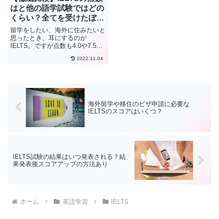
はと他の語学試験ではどの
くらい？全てを受けたぼく
が比較
留学をしたい、海外に住みたいと
思ったとき、耳にするのが
IELTS。ですが点数も4.0や7.5と
特殊だし、耳馴染みもない。どの
2022.11.04
くらいの点数を目指せるのかがわ
からない。このような悩みを抱え
た方を多く見かけます。と言うわ
けで、今回は他の語学試験と...
海外留学や移住のビザ申請に必要な
IELTSのスコアはいくつ？
IELTS試験の結果はいつ発表される？結
果発表後スコアアップの方法あり
ホーム
英語学習
IELTS