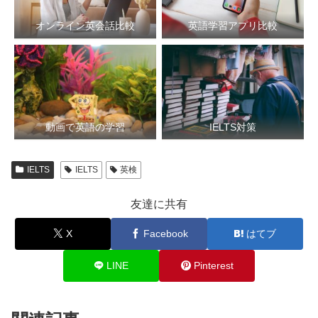
オンライン英会話比較
英語学習アプリ比較
動画で英語の学習
IELTS対策
IELTS
IELTS
英検
友達に共有
X
Facebook
はてブ
LINE
Pinterest