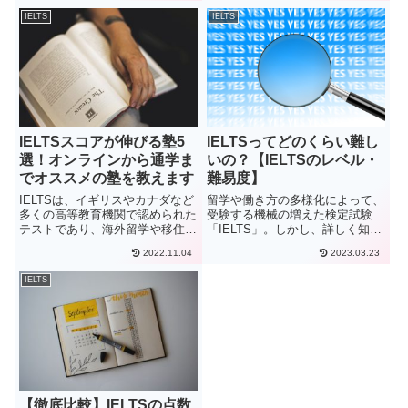
ついて解説します。留学に必要な
たいです」本記事はこういった悩
IELTS
IELTS
IELTSのスコアはど...
みに答えていきます。IELTSのス
ピーキング試験では、日常...
IELTSスコアが伸びる塾5
IELTSってどのくらい難し
選！オンラインから通学ま
いの？【IELTSのレベル・
でオススメの塾を教えます
難易度】
IELTSは、イギリスやカナダなど
留学や働き方の多様化によって、
多くの高等教育機関で認められた
受験する機械の増えた検定試験
テストであり、海外留学や移住の
「IELTS」。しかし、詳しく知ら
際に英語力の証明として使用でき
ない人は多いのではないでしょう
2022.11.04
2023.03.23
ます。IELTSの試験内容は、「難
か？この記事では、IELTSの難易
しくて英検準1級以上の実力が必
度について英検やTOEICなど他
IELTS
要と感じた」いう口コミが出回る
試験と比較しながら説明します。
ほど、難易度の高い試験...
IELTSの受験を悩ん...
【徹底比較】IELTSの点数