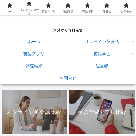
英語学習ひろば
オンライン英会
ホーム
英語アプリ
英語学習
調査結果
運営者
お問合せ
話
海外から毎日発信
ホーム
オンライン英会話
英語アプリ
英語学習
調査結果
運営者
お問合せ
オンライン英会話比較
英語学習アプリ比較