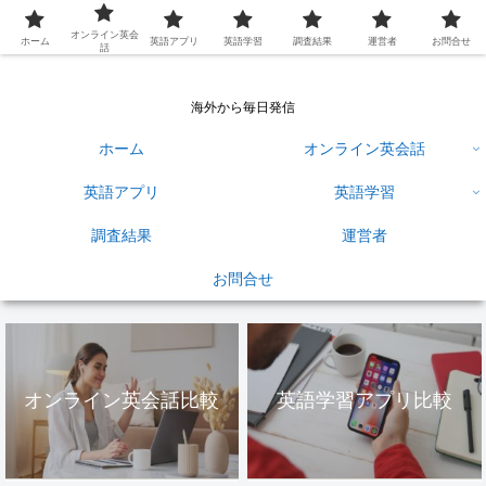
英語学習ひろば
オンライン英会
ホーム
英語アプリ
英語学習
調査結果
運営者
お問合せ
話
海外から毎日発信
ホーム
オンライン英会話
英語アプリ
英語学習
調査結果
運営者
お問合せ
オンライン英会話比較
英語学習アプリ比較