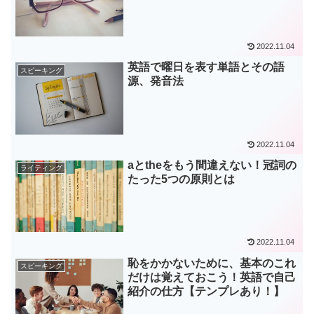
2022.11.04
英語で曜日を表す単語とその語
スピーキング
源、発音法
2022.11.04
aとtheをもう間違えない！冠詞の
ライティング
たった5つの原則とは
2022.11.04
恥をかかないために、基本のこれ
スピーキング
だけは覚えておこう！英語で自己
紹介の仕方【テンプレあり！】