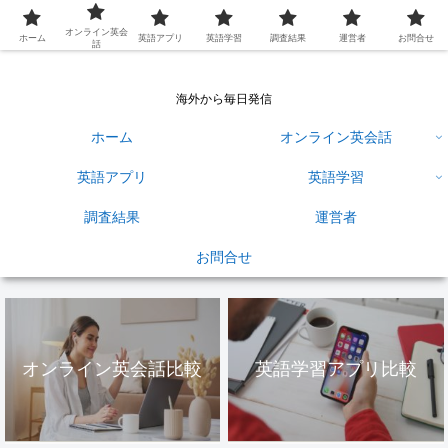
英語学習ひろば
オンライン英会
ホーム
英語アプリ
英語学習
調査結果
運営者
お問合せ
話
海外から毎日発信
ホーム
オンライン英会話
英語アプリ
英語学習
調査結果
運営者
お問合せ
オンライン英会話比較
英語学習アプリ比較