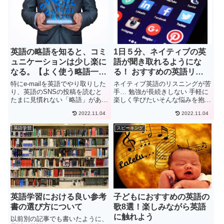
英語の略語を知ると、コミ
1日５分、ネイティブの英
ュニケーションは少し楽に
語が聞き取れるようにな
なる。【よく使う略語一
る！ おすすめの英語リス
覧】
ニング学習アプリ4選
特にe-mailを英語でやり取りした
ネイティブ英語のリスニングが苦
り、英語のSNSの投稿を読むと
手… 勉強が長続きしない 手軽に
たまに見慣れない「略語」がある
楽しく学びたいそんな悩みを抱え
と思います。 意味が分からな
ている人多いですよね。リスニン
2022.11.04
2022.11.04
い・・・ 誰かに聞くのも恥ずか
グ向上には毎日続けることが一番
しい・・・このような方に今回は
と言われていますが、コツコツ続
英語学習
スピーキング
よく使う英語の略語を海外在住8
けるのも結構しんどいですよね。
年目のぼくが紹介していきま...
以前のぼくもそうでした。英語...
英語学習における良い参考
子どもにおすすめの英語の
書の選び方について
歌8選！楽しみながら英語
に触れよう
以前別の記事でも書いたように、