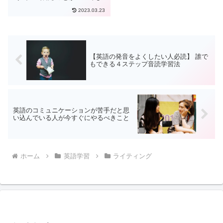
きます。その際、英語を聴いたり
2023.03.23
書かれている文章を読んだりする
ことで情報を得ています。英語を
読む勉強をしている方で英字新聞
を読んでリーディングの勉強を
し...
【英語の発音をよくしたい人必読】 誰で
もできる４ステップ音読学習法
英語のコミュニケーションが苦手だと思
い込んでいる人が今すぐにやるべきこと
ホーム
英語学習
ライティング