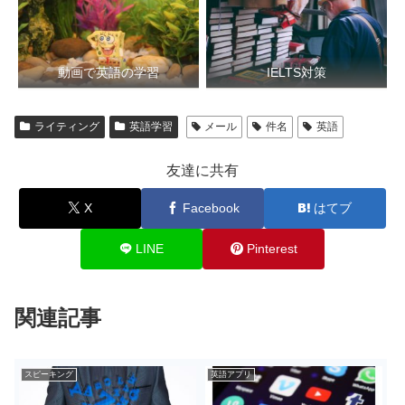
動画で英語の学習
IELTS対策
ライティング
英語学習
メール
件名
英語
友達に共有
X
Facebook
はてブ
LINE
Pinterest
関連記事
スピーキング
英語アプリ