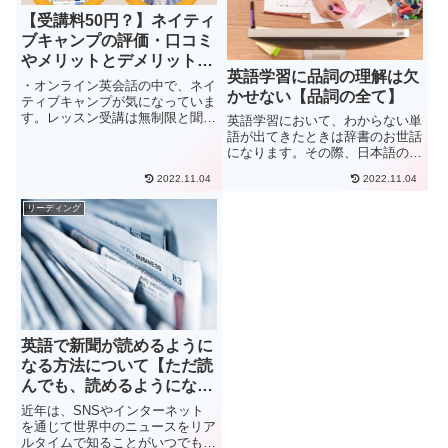
【受講料50円？】ネイティ
ブキャンプの評価・口コミ
やメリットとデメリットを
英語学習に品詞の理解は欠
解説
・オンライン英会話の中で、ネイ
かせない【品詞の全て】
ティブキャンプが気になっていま
す。レッスン受講は無制限と聞い
英語学習において、わからない単
ているけど、実際はどうなのでし
語が出てきたときは辞書のお世話
ょうか。メリットデメリットがあ
になります。その際、日本語の意
れば教えてください・日常会話が
味だけをチェックして、なんとか
2022.11.04
2022.11.04
できる英語レベルが欲しいです。
訳している…ということはないで
時間はたくさんあるのですが、
しょうか。英語に限らず、単語に
リーディング
ど...
は名詞や動詞といった「品詞」と
いうものがあります。品詞を意
識...
英語で新聞が読めるように
なる方法について【ただ読
んでも、読めるようになら
ない】
近年は、SNSやインターネット
を通じて世界中のニュースをリア
ルタイムで知ることがいつでもで