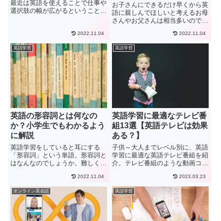
最近は英語を使えることで仕事や
お子さんにできるだけ早くから英
選択肢の幅が広がるということで
語に親しんでほしいと考えるお母
学習をする人が非常に多いです。
さんやお父さんは相当多いのでは
多くの人は、最初に英語を学習し
ないでしょうか。赤ちゃんや小さ
ようと決心をした時、恐らく本屋
2022.11.04
2022.11.04
いお子さんの初めての英語との出
に行き英語の参考書コーナーに行
会いにおすすめなのは英語の歌で
英語学習
英語学習
くケースが多いはずです。ここ
す。ダンスをしながら楽しく歌っ
で...
ていると自然に英語の単語や表
現...
英語の形容詞とは何なの
英語学習に最適なテレビ番
か？小学生でもわかるよう
組13選【英語テレビは効果
に解説
ある？】
英語学習をしていると耳にする
子供～大人までレベル別に、英語
「形容詞」という単語。形容詞と
学習に最適な英語テレビ番組を紹
はなんなのでしょうか。難しく聞
介。テレビ番組のような動画コン
こえるし、教科書を見てもいまい
テンツを使った学習が最も効果が
2022.11.04
2023.03.23
ちピンとこない・・・。そんな疑
あるという調査結果が出ているの
問に答えるため、ここでは形容詞
で、テレビでの英語学習は効果が
オンライン英会話
英語学習
の役割や使い方を詳しくご紹介し
あります。今回はおすすめのテレ
ていきます。形容詞とは名詞の特
ビ番組と学習方法も併せて紹介。
徴...