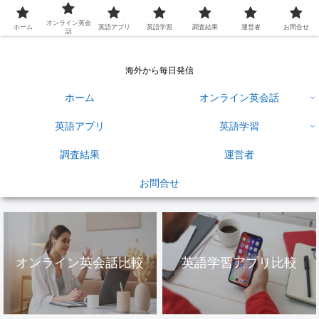
英語学習ひろば
オンライン英会
ホーム
英語アプリ
英語学習
調査結果
運営者
お問合せ
話
海外から毎日発信
ホーム
オンライン英会話
英語アプリ
英語学習
調査結果
運営者
お問合せ
オンライン英会話比較
英語学習アプリ比較