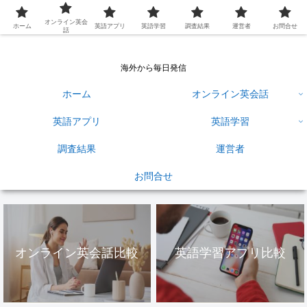
英語学習ひろば
オンライン英会
ホーム
英語アプリ
英語学習
調査結果
運営者
お問合せ
話
海外から毎日発信
ホーム
オンライン英会話
英語アプリ
英語学習
調査結果
運営者
お問合せ
オンライン英会話比較
英語学習アプリ比較