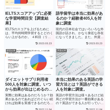
IELTSスコアアップに必要
語学留学は本当に効果があ
な学習時間目安【調査結
るのか？経験者405人を対
果】
象に調査
IELTSのスコアを上げるために
現代の日本社会ではいろいろな外
は、平均何時間学習するとどのく
国語が話され、かなり身近な存在
らい上がるのか。 ４科目（リス
になってきました。また、外資系
ニング、リーディング、ライティ
企業も日本に参入しており英語が
2023.03.23
2023.03.23
ング、スピーキング）のうち、ス
話せないと採用してもらえないと
コアを上げやすい科目、上げにく
いう話をよく聞きます。外資系会
調査結果
調査結果
い科目。 英検やTOEICと比べて
社就職に必要な英語力調査結果そ
学習時間に違いはあるのか...
んな中、外国語を早く習得する
に...
ダイエットサプリ利用者
本当に効果のある英語の学
500人を対象に調査。いつ
習方法とは？英語ができる
から効果が出はじめるの
人を対象に調査。
か？
実際に効果はあるのだろうか？効
英語の学習方法は様々あるけど結
果があるのであればどのぐらい続
局どの学習方法が一番効果がある
ければ効果を実感できるのだろう
の？英語ができる人が行っている
か？ダイエットサプリを使用する
勉強方法を教えてください。今回
2022.11.04
2022.11.04