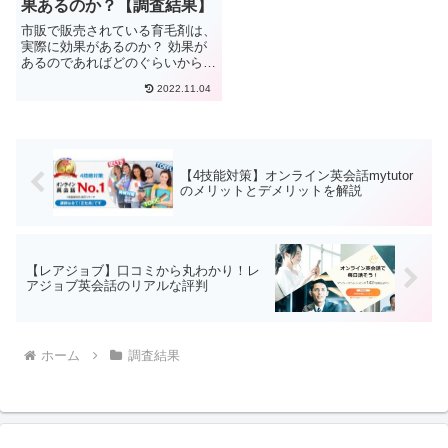
果あるのか？【調査結果】
市販で販売されている育毛剤は、
実際に効果があるのか？ 効果が
あるのであればどのぐらいから効
果があるのか？このような疑問に
2022.11.04
ついて調査を行いました。今回の
調査結果は、育毛剤の効果を保証
するものではありません。また、
育毛剤ぼ商品紹介や販売等も行
っ...
【4技能対策】オンライン英会話mytutor
のメリットとデメリットを解説
【レアジョブ】口コミから丸わかり！レ
アジョブ英会話のリアルな評判
ホーム
調査結果