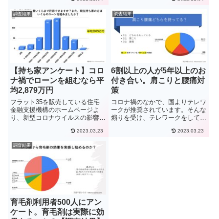
大半の方が抱く疑問がこのような
の記事はこのような疑問に答えて
事だと思います。これから、ダイ
いきます。これから英語の学習を
調査結果
調査結果
エットサプリの使用を検討してい
する方、現在学習を行っている方
る方の為にも、今回はダイエッ
誰もが一度は抱える悩み、それ
ト...
が...
【持ち家アンケート】コロ
6割以上の人が5年以上のお
ナ禍でローンを組むなら平
付き合い。肩こりと腰痛対
均2,879万円
策
フラット35を販売している住宅
コロナ禍のなかで、国よりテレワ
金融支援機構のホームページよ
ークが推奨されています。そんな
り、新型コロナウイルスの影響で
煽りを受け、テレワークをしてい
住宅ローンの返済が困難な人が増
ると外出する機会が減り、運動不
2023.03.23
2023.03.23
えています。『こんな状況で、ロ
足や体重増などよく聞きます。長
ーンはリスクが高い』、『こんな
時間同じ姿勢でパソコン作業をし
調査結果
時代だから、ローンを組んでも家
ていると、肩こりや腰痛などにな
は確保しておきたい』など意見は
りとても辛いです。今回は、す
さ...
で...
育毛剤利用者500人にアン
ケート。育毛剤は実際に効