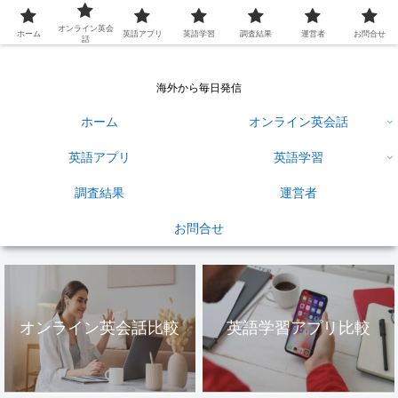
英語学習ひろば
オンライン英会
ホーム
英語アプリ
英語学習
調査結果
運営者
お問合せ
話
海外から毎日発信
ホーム
オンライン英会話
英語アプリ
英語学習
調査結果
運営者
お問合せ
オンライン英会話比較
英語学習アプリ比較