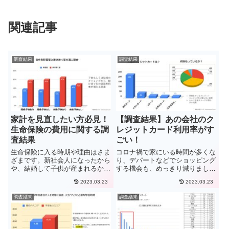
関連記事
調査結果
調査結果
家計を見直したい方必見！
【調査結果】あの会社のク
生命保険の費用に関する調
レジットカード利用率がす
査結果
ごい！
生命保険に入る時期や理由はさま
コロナ禍で家にいる時間が多くな
ざまです。新社会人になったから
り、デパートなどでショッピング
や、結婚して子供が産まれるから
する機会も、めっきり減りまし
など様々な理由で加入する生命保
た。しかし、日用品や消耗品は、
2023.03.23
2023.03.23
険ですが、年齢や人生のステージ
どこかで買わなければ、生活が困
によってどの保険に入ろうか迷っ
難になります。そんな中ショッピ
調査結果
調査結果
てしまうほど保険の種類が多く、
ングの形態として、ネットショッ
結局どの保険がいいのか迷って
ピングの利用率が伸びています。
い...
総...