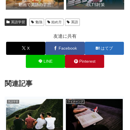
動画で英語の学習
IELTS対策
英語学習
勉強
始め方
英語
友達に共有
X
Facebook
はてブ
LINE
Pinterest
関連記事
英語学習
ライティング