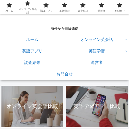
英語学習ひろば
オンライン英会
ホーム
英語アプリ
英語学習
調査結果
運営者
お問合せ
話
海外から毎日発信
ホーム
オンライン英会話
英語アプリ
英語学習
調査結果
運営者
お問合せ
オンライン英会話比較
英語学習アプリ比較