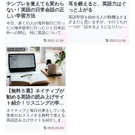
テンプレを覚えても変わら
耳を鍛えると、英語力はぐ
ない！英語の日常会話の正
っと上がる
しい学習方法
英語学習を始める人の動機はさま
ざまだと思いますが、そのうちの
今日、多くの人が海外旅行に行っ
一つが「話せるようになりたい」
たり海外留学に行ったりと日本以
ではないでしょうか。実際、英語
外への関心、特に英語について学
を話せることのアドバンテージは
習をしたいと感じている人が非常
多いと思います。海外旅行が楽し
2022.11.04
2022.11.04
に多くいます。日本国内でも仕事
くなりますし、仕事の範囲が広が
で外国の方と接することも珍しく
リーディング
るかもしれません。ですが、現
なく、日常会話ができることが求
実...
められることも珍しくはありま
せ...
【無料５選】ネイティブが
勧める英語の読み上げサイ
ト紹介！リスニングの学習
にも便利
ネイティブと毎日仕事をしている
筆者がおススメする無料で使える
英語読み上げサイトを紹介しま
す。英語読み上げサイトの使い方
2023.03.23
や学習方法も併せて紹介していま
すが、実はもっと飛躍的に英語力