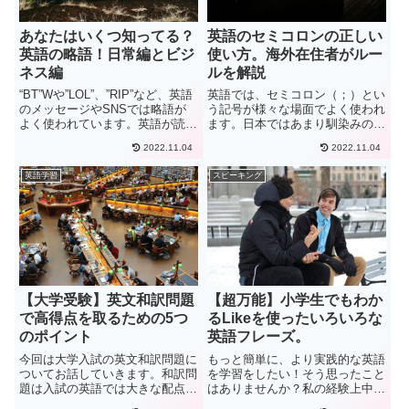
あなたはいくつ知ってる？
英語のセミコロンの正しい
英語の略語！日常編とビジ
使い方。海外在住者がルー
ネス編
ルを解説
“BT”Wや”LOL”、”RIP”など、英語
英語では、セミコロン（；）とい
のメッセージやSNSでは略語が
う記号が様々な場面でよく使われ
よく使われています。英語が読め
ます。日本ではあまり馴染みのな
る人でも、この略語の意味を知ら
い記号ですが、皆さんは、このセ
2022.11.04
2022.11.04
なければ暗号みたいで読めません
ミコロンが何を意味するか、ご存
よね。私はネイティブの友達とメ
じでしょうか？この記事では、英
英語学習
スピーキング
ッセージのやり取りをしたとき、
語でのセミコロンの使い方やルー
英語の略語を使わ...
ル、コロンとの違いなどを詳し
く...
【大学受験】英文和訳問題
【超万能】小学生でもわか
で高得点を取るための5つ
るLikeを使ったいろいろな
のポイント
英語フレーズ。
今回は大学入試の英文和訳問題に
もっと簡単に、より実践的な英語
ついてお話していきます。和訳問
を学習をしたい！そう思ったこと
題は入試の英語では大きな配点を
はありませんか？私の経験上中学
占めているにも関わらず、なかな
校で習う英語のほとんどが形式的