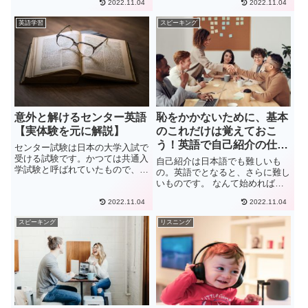
2022.11.04
2022.11.04
か点数が安定しない受験生は多い
なものであり、全く実用的ではあ
と思います。しかし、英文和訳は
りません。外国人から見るとカタ
英語学習
スピーキング
いくつかのポイントを押さえれば
コトの英語に聞こえてしまいま
高得点を安定させることができ
す。今回この記事では一の単語に
る...
焦...
意外と解けるセンター英語
恥をかかないために、基本
【実体験を元に解説】
のこれだけは覚えておこ
う！英語で自己紹介の仕方
センター試験は日本の大学入試で
【テンプレあり！】
受ける試験です。かつては共通入
自己紹介は日本語でも難しいも
学試験と呼ばれていたもので、歴
の。英語でとなると、さらに難し
史は長いです。この試験の英語で
いものです。 なんて始めればい
苦労している人に向けて言いたい
いのか 失礼になってしまわない
のは、決して難しいレベルでは無
2022.11.04
2022.11.04
か どうすれば良い印象を与える
いということです。英検のレベル
ことができるか 決まったルール
スピーキング
リスニング
だと準2級から２級とされ高校
があるのかなど、不安が多いと思
課...
います。自己紹介を行う状況によ
っ...