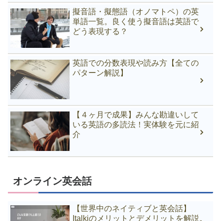
擬音語・擬態語（オノマトペ）の英
単語一覧。良く使う擬音語は英語で
どう表現する？
英語での分数表現や読み方【全ての
パターン解説】
【４ヶ月で成果】みんな勘違いして
いる英語の多読法！実体験を元に紹
介
オンライン英会話
【世界中のネイティブと英会話】
Italkiのメリットとデメリットを解説