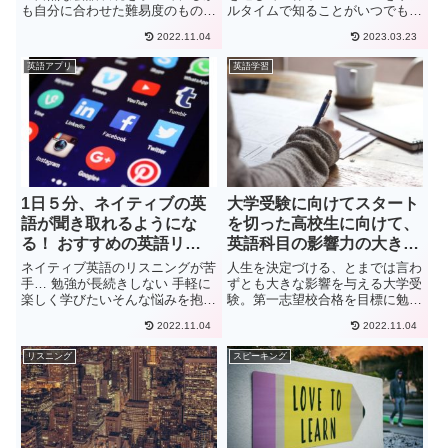
も自分に合わせた難易度のものが
ルタイムで知ることがいつでもで
見つかる、とても頼りになるツー
きます。その際、英語を聴いたり
2022.11.04
2023.03.23
ルです。初心者～上級者のカテゴ
書かれている文章を読んだりする
リ別におすすめできる動画も紹
ことで情報を得ています。英語を
英語アプリ
英語学習
介!動画での英語学習が効果があ
読む勉強をしている方で英字新聞
る事は調査結果で証明されていま
を読んでリーディングの勉強を
す。
し...
1日５分、ネイティブの英
大学受験に向けてスタート
語が聞き取れるようにな
を切った高校生に向けて、
る！ おすすめの英語リス
英語科目の影響力の大きさ
ニング学習アプリ4選
と、勉強法（私立文系向
ネイティブ英語のリスニングが苦
人生を決定づける、とまでは言わ
け）
手… 勉強が長続きしない 手軽に
ずとも大きな影響を与える大学受
楽しく学びたいそんな悩みを抱え
験。第一志望校合格を目標に勉強
ている人多いですよね。リスニン
に打ち込まれている方も多いかと
2022.11.04
2022.11.04
グ向上には毎日続けることが一番
思います。今回の記事では、これ
と言われていますが、コツコツ続
から本格的な受験勉強を始める、
リスニング
スピーキング
けるのも結構しんどいですよね。
高校2年生や高校3年生に向け
以前のぼくもそうでした。英語...
て、志望校、志望学科の合格に近
づ...