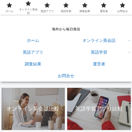
英語学習ひろば
オンライン英会
ホーム
英語アプリ
英語学習
調査結果
運営者
お問合せ
話
海外から毎日発信
ホーム
オンライン英会話
英語アプリ
英語学習
調査結果
運営者
お問合せ
オンライン英会話比較
英語学習アプリ比較