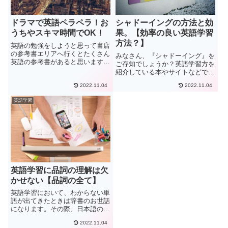
ドラマで英語ペラペラ！お
シャドーイングの方法と効
うちやスキマ時間でOK！
果。【効率の良い英語学習
方法？】
英語の勉強をしようと思って書店
の参考書エリアへ行くとたくさん
みなさん、『シャドーイング』を
英語の参考書があると思います。
ご存知でしょうか？英語学習方を
いろいろな用途に向けてたくさん
紹介している本やサイトなどで、
のシリーズがずらりと並んでいま
みたことがある人も多いのではな
すが、多くの場合それらを勉強し
2022.11.04
2022.11.04
いかと思います。このページで
ようとすると机に向かって取り組
は、現在8年間海外に在住する筆
英語学習
む場合がほとんどです。もちろ
者がシャドーイングとはなんなの
ん...
か、効果と方法、オススメしたい
人...
英語学習に品詞の理解は欠
かせない【品詞の全て】
英語学習において、わからない単
語が出てきたときは辞書のお世話
になります。その際、日本語の意
味だけをチェックして、なんとか
2022.11.04
訳している…ということはないで