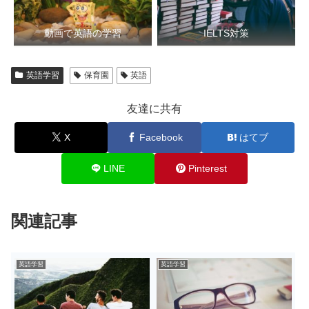
動画で英語の学習
IELTS対策
英語学習
保育園
英語
友達に共有
X
Facebook
はてブ
LINE
Pinterest
関連記事
英語学習
英語学習