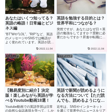
あなたはいくつ知ってる？
英語を勉強する目的とは？
英語の略語！日常編とビジ
世界平和につながる？
ネス編
突然ですが、あなたはなぜ日々英
語の勉強をしてますか？受験に必
“BT”Wや”LOL”、”RIP”など、英語
要だからですか？昇進や転職に必
のメッセージやSNSでは略語が
要だからですか？それとも自己啓
よく使われています。英語が読め
発のためでしょうか？もちろん、
る人でも、この略語の意味を知ら
英語を勉強する目的には様々な理
2022.11.04
2022.11.04
なければ暗号みたいで読めません
由があると思います。私は英語を
よね。私はネイティブの友達とメ
リスニング
リーディング
勉強し始めたきっかけはクラス
ッセージのやり取りをしたとき、
の...
英語の略語を使わ...
【難易度別に紹介】決定
英語で新聞が読めるように
版！楽しみながら英語が学
なる方法について【ただ読
べるYoutube動画18選！
んでも、読めるようになら
ない】
Youtube動画での英語学習は日常
近年は、SNSやインターネット
の自然な会話表現を学べて、しか
を通じて世界中のニュースをリア