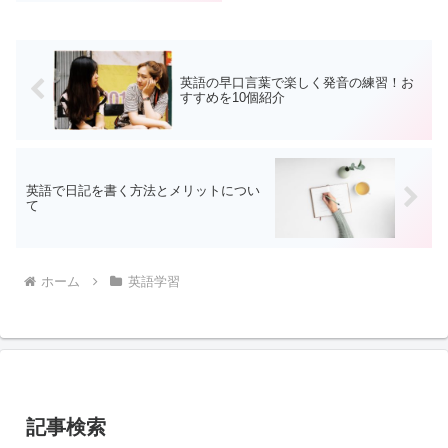
しょうか。英語に限らず、単語に
は名詞や動詞といった「品詞」と
いうものがあります。品詞を意
識...
英語の早口言葉で楽しく発音の練習！お
すすめを10個紹介
英語で日記を書く方法とメリットについ
て
ホーム
英語学習
記事検索