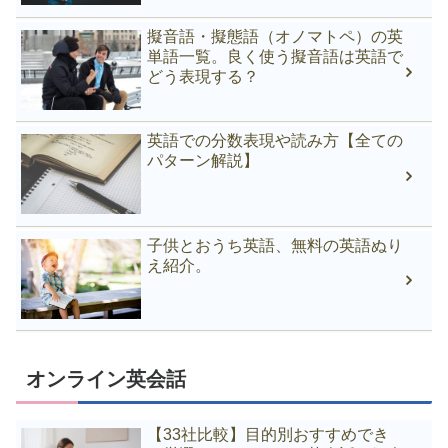
擬音語・擬態語（オノマトペ）の英
単語一覧。良く使う擬音語は英語で
どう表現する？
英語での分数表現や読み方【全ての
パターン解説】
子供とおうち英語、無料の英語ぬり
え紹介。
オンライン英会話
【33社比較】目的別おすすめでき