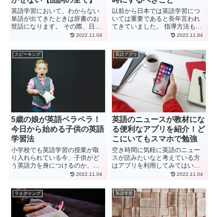
英語学習において、わからない
以前から日本では英語学習につ
単語が出てきたときは辞書のお
いては重要であると長年言われ
世話になります。 その際、日本
てきていました。 指導方法も
語の意味だけをチェックして、
様々なパターンがあり、自分自
2022.11.04
2022.11.04
なんとか訳している…というこ
身でやりやすい方法で選択をす
とはないでしょうか。 英語に限
ることもできます。 また、多く
スピーキング
英語アプリ
らず、単語には名詞や動詞とい
の情報もかんたんにえることも
った「品詞」というものがあ
できるので、少し前と比べると
り...
英語学...
5歳の娘が英語ペラペラ！
英語のニュースが教材にな
今日から始める子供の英語
る便利なアプリを紹介！ど
学習法
こにいてもスマホで勉強
小学校でも英語学習の授業が取
空き時間に気軽に英語のニュー
り入れられている今、子供がど
スが読みたいなと考えている方
う英語力を身につけるのか、親
はアプリを利用してみてはいか
として出来ることはないか？と
がでしょうか？ 英語のリーディ
2022.11.04
2022.11.04
一度は、悩むのではないでしょ
ングの練習に役立つニュースで
うか。 子供が英語に親しみ、自
すが、単語を調べれれる機能や
ライティング
英語学習
然と英語力を身に着けることが
読み上げ機能のあるアプリもあ
できたら、それは親からの最高
るので効率よく英語の学習がで
のプレゼント...
きます。...