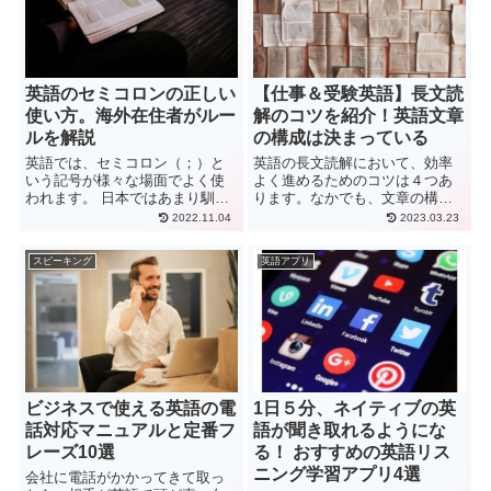
英語のセミコロンの正しい
【仕事＆受験英語】長文読
使い方。海外在住者がルー
解のコツを紹介！英語文章
ルを解説
の構成は決まっている
英語では、セミコロン（；）と
英語の長文読解において、効率
いう記号が様々な場面でよく使
よく進めるためのコツは４つあ
われます。 日本ではあまり馴染
ります。なかでも、文章の構成
みのない記号ですが、皆さん
を理解することは最も重要で、
2022.11.04
2023.03.23
は、このセミコロンが何を意味
実は英語の長文には決まった型
するか、ご存じでしょうか？ こ
があります。この型を理解し読
スピーキング
英語アプリ
の記事では、英語でのセミコロ
み進めることで効率よく長文読
ンの使い方やルール、コロンと
解を行えます。今回は長文読解
の...
のコツと、無料で行える学習方
法を紹介します。
ビジネスで使える英語の電
1日５分、ネイティブの英
話対応マニュアルと定番フ
語が聞き取れるようにな
レーズ10選
る！ おすすめの英語リス
ニング学習アプリ4選
会社に電話がかかってきて取っ