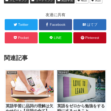
スピーキング
リーディング
英語学習
略語
英語
友達に共有
Twitter
Facebook
はてブ
Pocket
LINE
Pinterest
関連記事
英語学習
英語学習
英語学習に品詞の理解は欠
英語をゼロから勉強をする
かせない【品詞の全て】
時にするべきこと