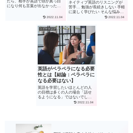
たら、相手が英語で頭が真っ白
ネイティブ英語のリスニングが
になり何も言葉が出なかったこ
苦手… 勉強が長続きしない 手軽
とはありませんか？ また、対面
に楽しく学びたい そんな悩みを
でならある程度は英会話できて
抱えている人多いですよね。 リ
2022.11.04
2022.11.04
も、電話対応が苦手な方もいま
スニング向上には毎日続けるこ
すよね。 英語の電話対応は定番
とが一番と言われていますが、
フレーズを押さえておけば、
スピーキング
コツコツ続けるのも結構しんど
十...
いですよ...
英語がペラペラになる必要
性とは【結論：ペラペラに
なる必要はない】
英語を学習したいほとんどの人
の目標は多くの人の場合「話せ
るようになる」ではないでしょ
うか？ 実際話せることのアドバ
2022.11.04
ンテージは多いと思います。 海
外旅行でもトラブルに対応しや
すくなりますし、実際に話せる
ぼくは話せなかったときに比
べ...