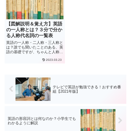
【図解説明＆覚え方】英語
の一人称とは？３分で分か
る人称代名詞の一覧表
英語の一人称・二人称・三人称と
は？誰でも聞いたことのある、英
語の基礎ですが、ちゃんと人称や
各（主格・所有格・目的格）を理
2023.03.23
解していないと、その後の英文法
学習でつまずきます。誰にでも分
かるように、一覧表を加えながら
人称と各について解説していま
す。
テレビで英語が勉強できる！おすすめ番
組【2021年版】
英語の形容詞とは何なのか？小学生でも
わかるように解説