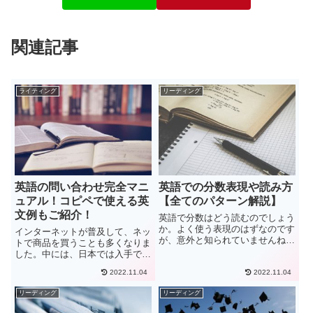
関連記事
ライティング
リーディング
英語の問い合わせ完全マニ
英語での分数表現や読み方
ュアル！コピペで使える英
【全てのパターン解説】
文例もご紹介！
英語で分数はどう読むのでしょう
か。よく使う表現のはずなのです
インターネットが普及して、ネッ
が、意外と知られていませんね。
トで商品を買うことも多くなりま
ここでは、英語での分数の読み方
した。中には、日本では入手でき
について海外生活8年のぼくが紹
ない海外の商品を購入する方もい
介します。この記事を読むことで
2022.11.04
2022.11.04
ると思います。しかしそこで問題
分数に関する英語での表現方法が
になるのが、注文した商品が届か
リーディング
リーディング
すべてわかります。分数は英語
ない、注文したのとは違う商品が
で...
届いた、といったトラブルの際