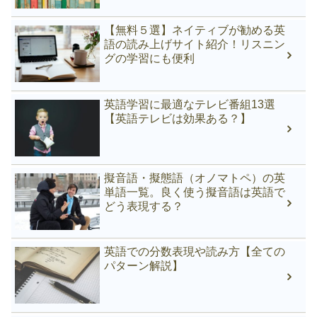
【無料５選】ネイティブが勧める英
語の読み上げサイト紹介！リスニン
グの学習にも便利
英語学習に最適なテレビ番組13選
【英語テレビは効果ある？】
擬音語・擬態語（オノマトペ）の英
単語一覧。良く使う擬音語は英語で
どう表現する？
英語での分数表現や読み方【全ての
パターン解説】