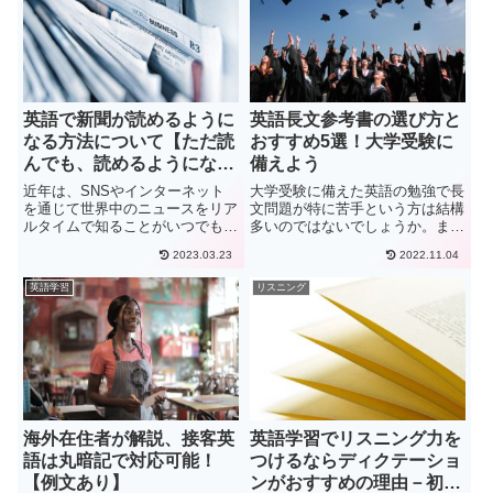
の...
英語で新聞が読めるように
英語長文参考書の選び方と
なる方法について【ただ読
おすすめ5選！大学受験に
んでも、読めるようになら
備えよう
ない】
近年は、SNSやインターネット
大学受験に備えた英語の勉強で長
を通じて世界中のニュースをリア
文問題が特に苦手という方は結構
ルタイムで知ることがいつでもで
多いのではないでしょうか。ま
きます。その際、英語を聴いたり
た、受験以外でも様々な英語の試
2023.03.23
2022.11.04
書かれている文章を読んだりする
験で必ず長文のセクションはあ
ことで情報を得ています。英語を
り、日常生活においても海外に住
英語学習
リスニング
読む勉強をしている方で英字新聞
んでいると書類の確認、新聞、メ
を読んでリーディングの勉強を
ールなど様々な場面で必要となり
し...
ます...
海外在住者が解説、接客英
英語学習でリスニング力を
語は丸暗記で対応可能！
つけるならディクテーショ
【例文あり】
ンがおすすめの理由－初心