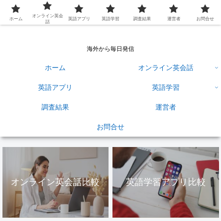
英語学習ひろば
オンライン英会
ホーム
英語アプリ
英語学習
調査結果
運営者
お問合せ
話
海外から毎日発信
ホーム
オンライン英会話
英語アプリ
英語学習
調査結果
運営者
お問合せ
オンライン英会話比較
英語学習アプリ比較