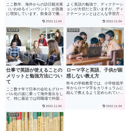
者編
ここ数年、海外からの訪日観光客
よく英語の勉強で、ディクテーシ
（いわゆるインバウンド）が急激
ョンが大切だと言いますが、ディ
に増加しています。飲食店で働く
クテーションとはどんな学習方法
方や、オーナーとしてスタッフを
なのかご存知でしょうか？ディク
2022.11.04
2022.11.04
雇いながらお店を経営している方
テーションとは、読み上げられた
にとっては、こういったお客様の
外国語を書き取ることです。リス
英語学習
英語学習
増加は喜ばしいことであると思い
ニング力を鍛えるために、ディク
ます。一方で、インバウンドの
テーションが取り入れられてい
お...
ま...
仕事で英語が使えることの
ローマ字と英語、子供が困
メリットと勉強方法につい
惑しない教え方
て
昨今の学校教育では、小学校低学
年からローマ字をカリキュラムに
ここ数十年で日本の会社もグロー
組んで教えるよう定められている
バル化の波に乗って海外進出をし
ようです。日常生活の中で、駅名
て、特に最近では同職場で外国人
や地名などをローマ字表記してい
と一緒に働くことも決して珍しい
る場所は多くあり、また、パソコ
2022.11.04
2022.11.04
ことではありません。また、この
ンのタイピングでローマ字入力が
ことにより、仕事で英語を使うこ
英語学習
必須なため、ローマ字を学ぶこ
とが求められることが多く、英語
と...
学習をするためにスクールに通
っ...