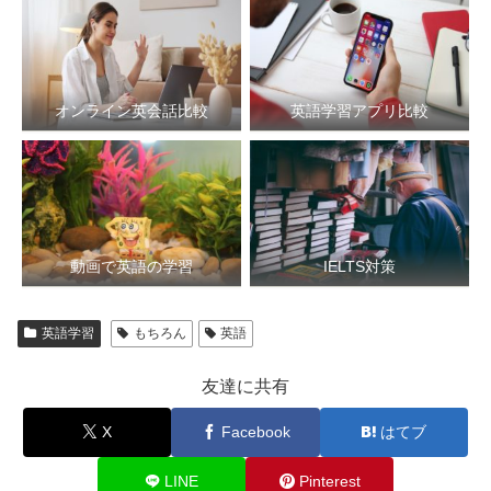
オンライン英会話比較
英語学習アプリ比較
動画で英語の学習
IELTS対策
英語学習
もちろん
英語
友達に共有
X
Facebook
はてブ
LINE
Pinterest