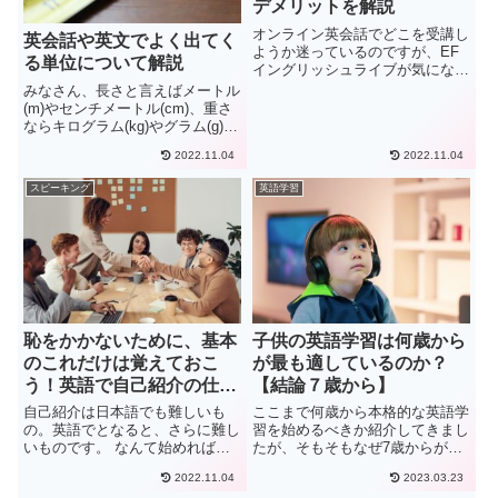
デメリットを解説
オンライン英会話でどこを受講し
英会話や英文でよく出てく
ようか迷っているのですが、EF
る単位について解説
イングリッシュライブが気になっ
ています。実際にメリット・デメ
みなさん、長さと言えばメートル
リットは何があるのでしょうか？
(m)やセンチメートル(cm)、重さ
本記事は上記の悩みに答えていき
ならキログラム(kg)やグラム(g)
ます。EFイングリッシュライブ
が、ぱっと浮かんできますね。こ
2022.11.04
2022.11.04
は世界最大級のオンライン英会
れはメートル法といわれ、フラン
話...
スやドイツ、そして日本ではこち
スピーキング
英語学習
らを使うのが普通です。ところが
アメリカやイギリス...
恥をかかないために、基本
子供の英語学習は何歳から
のこれだけは覚えておこ
が最も適しているのか？
う！英語で自己紹介の仕方
【結論７歳から】
【テンプレあり！】
自己紹介は日本語でも難しいも
ここまで何歳から本格的な英語学
の。英語でとなると、さらに難し
習を始めるべきか紹介してきまし
いものです。 なんて始めればい
たが、そもそもなぜ7歳からが適
いのか 失礼になってしまわない
切なのでしょうか？その理由は大
2022.11.04
2023.03.23
か どうすれば良い印象を与える
きく分けて2つあります。学校で