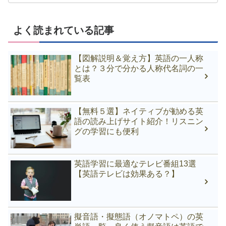
よく読まれている記事
【図解説明＆覚え方】英語の一人称
とは？３分で分かる人称代名詞の一
覧表
【無料５選】ネイティブが勧める英
語の読み上げサイト紹介！リスニン
グの学習にも便利
英語学習に最適なテレビ番組13選
【英語テレビは効果ある？】
擬音語・擬態語（オノマトペ）の英