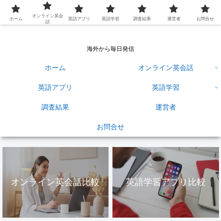
英語学習ひろば
オンライン英会
ホーム
英語アプリ
英語学習
調査結果
運営者
お問合せ
話
海外から毎日発信
ホーム
オンライン英会話
英語アプリ
英語学習
調査結果
運営者
お問合せ
オンライン英会話比較
英語学習アプリ比較