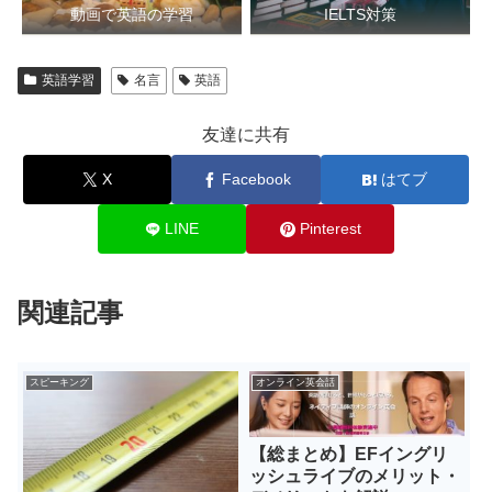
動画で英語の学習
IELTS対策
英語学習
名言
英語
友達に共有
X
Facebook
はてブ
LINE
Pinterest
関連記事
スピーキング
オンライン英会話
【総まとめ】EFイングリ
ッシュライブのメリット・