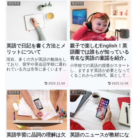
ことができるか 決まったルール
人から教わることに慣れ始める、
英語学習
英語学習
があるのかなど、不安が多いと思
本格的な英語の授業開始までまだ
います。自己紹介を行う状況によ
時間がある。
っ...
英語で日記を書く方法とメ
親子で楽しむEnglish！英
リットについて
語圏では誰もが知っている
有名な英語の童謡を紹介。
現在、多くの方が英語の勉強をし
ており、留学や英会話学校に通わ
小学校での英語の授業がスタート
れている方は非常に多くいます。
し、ますます英語が必要となって
海外旅行で買い物をするために語
くるこれからの時代。親としては
学が必要な方、海外の大学に進学
子供の英語教育に何をしてあげら
をするために勉強をされている方
2022.11.04
2022.11.04
れるのだろう…そんなことを悩ま
など、目的は様々ですが、多くの
れるお母さんが沢山います。しか
英語学習
英語アプリ
方は文章を書くことが苦手であ
し、いきなり多くの単語や文法を
る...
教えられても、英語に対する苦
手...
英語学習に品詞の理解は欠
英語のニュースが教材にな