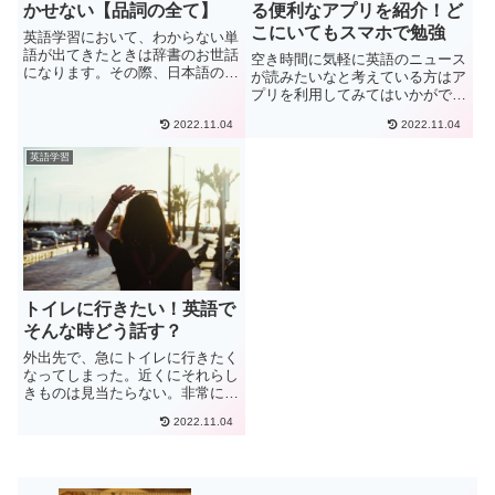
かせない【品詞の全て】
る便利なアプリを紹介！ど
こにいてもスマホで勉強
英語学習において、わからない単
語が出てきたときは辞書のお世話
空き時間に気軽に英語のニュース
になります。その際、日本語の意
が読みたいなと考えている方はア
味だけをチェックして、なんとか
プリを利用してみてはいかがでし
訳している…ということはないで
ょうか？英語のリーディングの練
しょうか。英語に限らず、単語に
2022.11.04
2022.11.04
習に役立つニュースですが、単語
は名詞や動詞といった「品詞」と
を調べれれる機能や読み上げ機能
英語学習
いうものがあります。品詞を意
のあるアプリもあるので効率よく
識...
英語の学習ができます。ここで
は...
トイレに行きたい！英語で
そんな時どう話す？
外出先で、急にトイレに行きたく
なってしまった。近くにそれらし
きものは見当たらない。非常に焦
るシチュエーションではないでし
2022.11.04
ょうか。それが言葉の通じない国
では尚更です。身ぶり手振りで何
とか伝えることができて、助かっ
たけれども恥ずかしい、そんな