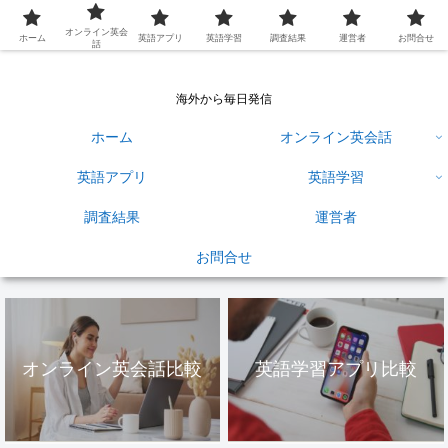
英語学習ひろば
オンライン英会
ホーム
英語アプリ
英語学習
調査結果
運営者
お問合せ
話
海外から毎日発信
ホーム
オンライン英会話
英語アプリ
英語学習
調査結果
運営者
お問合せ
オンライン英会話比較
英語学習アプリ比較