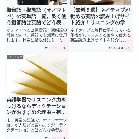
擬音語・擬態語（オノマト
【無料５選】ネイティブが
ペ）の英単語一覧。良く使
勧める英語の読み上げサイ
う擬音語は英語でどう表現
ト紹介！リスニングの学習
する？
にも便利
オノマトペとは擬音語・擬態語の
ネイティブと毎日仕事をしている
総称であり、英語でも頻繁に使用
筆者がおススメする無料で使える
します。日常生活以外にもコミッ
英語読み上げサイトを紹介しま
クやSNSでも多用され、その意
す。英語読み上げサイトの使い方
2022.11.04
2023.03.23
味を知っていないと分からないも
や学習方法も併せて紹介していま
のばかりです。この記事では日常
すが、実はもっと飛躍的に英語力
リスニング
でよく使う擬音語・擬態語をまと
を向上させる方法も存在します。
めて紹介しています。
英語学習でリスニング力を
つけるならディクテーショ
ンがおすすめの理由－初心
者編
よく英語の勉強で、ディクテーシ
ョンが大切だと言いますが、ディ
クテーションとはどんな学習方法
なのかご存知でしょうか？ディク
2022.11.04