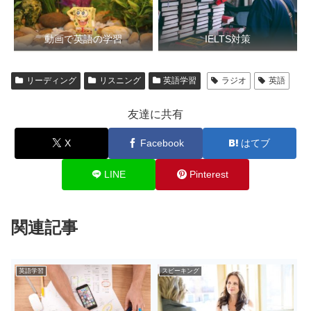
動画で英語の学習
IELTS対策
リーディング
リスニング
英語学習
ラジオ
英語
友達に共有
X
Facebook
はてブ
LINE
Pinterest
関連記事
英語学習
スピーキング