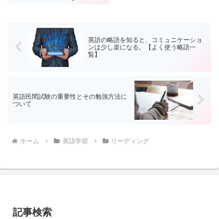
テーションとは、読み上げられた
外国語を書き取ることです。リス
ニング力を鍛えるために、ディク
テーションが取り入れられてい
ま...
英語の略語を知ると、コミュニケーショ
ンは少し楽になる。【よく使う略語一
覧】
英語民間試験の重要性とその勉強方法に
ついて
ホーム
英語学習
リーディング
記事検索