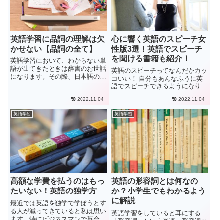
英語学習に品詞の理解は欠
心に響く英語のスピーチ女
かせない【品詞の全て】
性版3選！英語でスピーチ
を聞ける書籍も紹介！
英語学習において、わからない単
語が出てきたときは辞書のお世話
英語のスピーチってなんだかカッ
になります。その際、日本語の意
コいい！ 自分もあんなふうに英
味だけをチェックして、なんとか
語でスピーチできるようになりた
訳している…ということはないで
い！英語のスピーチを聞いたこと
しょうか。英語に限らず、単語に
2022.11.04
2022.11.04
がある人ならだれでもこのように
は名詞や動詞といった「品詞」と
一度は思ったことがあるのではな
英語学習
英語学習
いうものがあります。品詞を意
いでしょうか。この記事では、英
識...
語のスピーチを「自身のスピー
チ...
高額な学費を払うのはもっ
英語の形容詞とは何なの
たいない！英語の独学方
か？小学生でもわかるよう
に解説
最近では英語を独学で学ぼうとす
る人が減ってきていると私は思い
英語学習をしていると耳にする
ます。特にビジネスマンで英会話