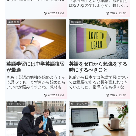
「形容詞」という単語。形容詞と
サービスを受けていたりスクール
はなんなのでしょうか。難しく聞
に通っている方が本当に最近増え
こえるし、教科書を見てもいまい
てきました。これはビジネスマン
2022.11.04
2022.11.04
ちピンとこない・・・。そんな疑
になると自分の時間をなかなか作
問に答えるため、ここでは形容詞
英語学習
英語学習
ることができないため、短時間
の役割や使い方を詳しくご紹介し
で...
ていきます。形容詞とは名詞の特
徴...
英語学習には中学英語復習
英語をゼロから勉強をする
が最適
時にするべきこと
さあ！英語の勉強を始めよう！そ
以前から日本では英語学習につい
う思っても、まず何から始めたら
ては重要であると長年言われてき
いいのか悩みますよね。教材もた
ていました。指導方法も様々なパ
くさんありますし、勉強方法も多
ターンがあり、自分自身でやりや
2022.11.04
2022.11.04
すぎてわからない・・・。そんな
すい方法で選択をすることもでき
あなたにまずおすすめしたいのが
ます。また、多くの情報もかんた
スピーキング
リーディング
中学英語の復習です。中学英語が
んにえることもできるので、少し
優れているのには以下の理由が
前と比べると英語学習を始めや
あ...
す...