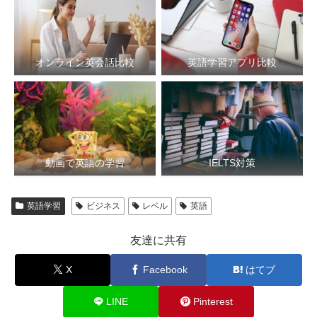
オンライン英会話比較
英語学習アプリ比較
動画で英語の学習
IELTS対策
英語学習
ビジネス
レベル
英語
友達に共有
X
Facebook
はてブ
LINE
Pinterest