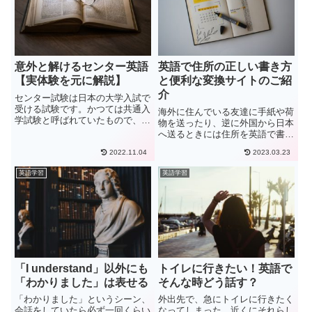
意外と解けるセンター英語
英語で住所の正しい書き方
【実体験を元に解説】
と便利な変換サイトのご紹
介
センター試験は日本の大学入試で
受ける試験です。かつては共通入
海外に住んでいる友達に手紙や荷
学試験と呼ばれていたもので、歴
物を送ったり、逆に外国から日本
史は長いです。この試験の英語で
へ送るときには住所を英語で書く
苦労している人に向けて言いたい
必要があります。慣れない方が英
のは、決して難しいレベルでは無
2022.11.04
2023.03.23
語で住所を書く時は、単に翻訳す
いということです。英検のレベル
ればいいのか分からず不安になり
英語学習
英語学習
だと準2級から２級とされ高校
ますよね。私は海外の通販サイト
課...
で物を買うことがありますが、
住...
「I understand」以外にも
トイレに行きたい！英語で
「わかりました」は表せる
そんな時どう話す？
「わかりました」というシーン、
外出先で、急にトイレに行きたく
会話をしていたら必ず一回くらい
なってしまった。近くにそれらし