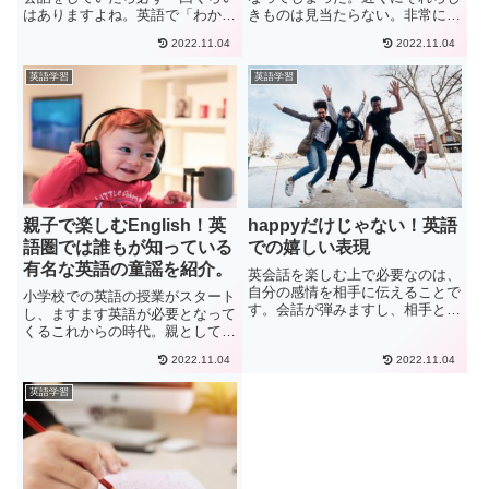
はありますよね。英語で「わかり
きものは見当たらない。非常に焦
ました」と言いたいとき、「I
るシチュエーションではないでし
2022.11.04
2022.11.04
understand」ばかりを使っていま
ょうか。それが言葉の通じない国
せんか？英語には他にも理解した
では尚更です。身ぶり手振りで何
英語学習
英語学習
ことを伝える表現があります。今
とか伝えることができて、助かっ
回は英語でよく使われ...
たけれども恥ずかしい、そんな
思...
親子で楽しむEnglish！英
happyだけじゃない！英語
語圏では誰もが知っている
での嬉しい表現
有名な英語の童謡を紹介。
英会話を楽しむ上で必要なのは、
自分の感情を相手に伝えることで
小学校での英語の授業がスタート
す。会話が弾みますし、相手との
し、ますます英語が必要となって
スムーズな会話を行うことができ
くるこれからの時代。親としては
ます。今日はその中でも一番に覚
子供の英語教育に何をしてあげら
えたい「嬉しい」の表現をご紹介
2022.11.04
2022.11.04
れるのだろう…そんなことを悩ま
します。この記事は現在8年間オ
れるお母さんが沢山います。しか
英語学習
ーストラリアに住んでいるKen...
し、いきなり多くの単語や文法を
教えられても、英語に対する苦
手...