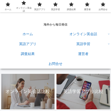
英語学習ひろば
オンライン英会
ホーム
英語アプリ
英語学習
調査結果
運営者
お問合せ
話
海外から毎日発信
ホーム
オンライン英会話
英語アプリ
英語学習
調査結果
運営者
お問合せ
オンライン英会話比較
英語学習アプリ比較