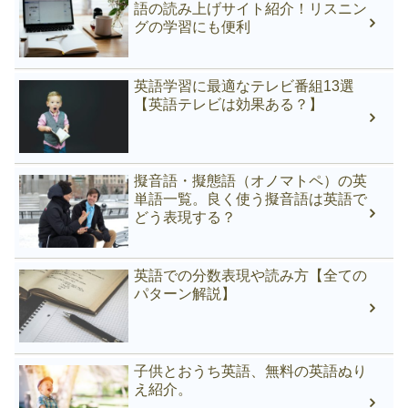
語の読み上げサイト紹介！リスニン
グの学習にも便利
英語学習に最適なテレビ番組13選
【英語テレビは効果ある？】
擬音語・擬態語（オノマトペ）の英
単語一覧。良く使う擬音語は英語で
どう表現する？
英語での分数表現や読み方【全ての
パターン解説】
子供とおうち英語、無料の英語ぬり
え紹介。