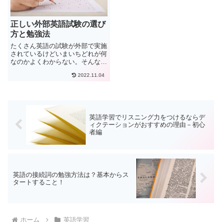
正しい外部英語試験の選び
方と勉強法
たくさん英語の試験が外部で実施
されているけどいまいちどれが何
なのかよくわからない。そんなあ
なたは適当に英語の試験を受けた
2022.11.04
りしないようにしましょう。しっ
かり内容と試験の目的を知ること
で正しい対策を作れます。そして
満足のいく点数・結果を獲得し
ま...
英語学習でリスニング力をつけるならデ
ィクテーションがおすすめの理由－初心
者編
英語の接続詞の勉強方法は？基本からス
タートすること！
ホーム
英語学習