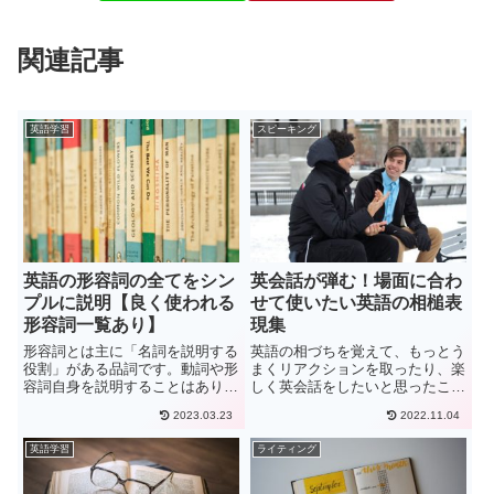
関連記事
英語学習
スピーキング
英語の形容詞の全てをシン
英会話が弾む！場面に合わ
プルに説明【良く使われる
せて使いたい英語の相槌表
形容詞一覧あり】
現集
形容詞とは主に「名詞を説明する
英語の相づちを覚えて、もっとう
役割」がある品詞です。動詞や形
まくリアクションを取ったり、楽
容詞自身を説明することはありま
しく英会話をしたいと思ったこと
せん。形容詞とよく似ていると言
はありませんか。英会話では、た
2023.03.23
2022.11.04
われる品詞として「副詞」があり
だ黙って相手の話を聞くより適度
ます。形容詞は「名詞のみ」を修
に相槌を打ったほうが盛り上がり
英語学習
ライティング
飾する品詞ですが、対して副詞は
ます。日本語での会話でもそうで
「名詞以外（動詞や形容詞な
すが、相槌を打つことで「相手
ど）」を修飾する品詞です。
の...