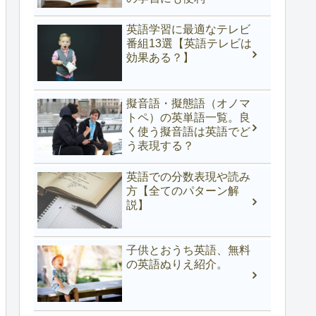
英語学習に最適なテレビ
番組13選【英語テレビは
効果ある？】
擬音語・擬態語（オノマ
トペ）の英単語一覧。良
く使う擬音語は英語でど
う表現する？
英語での分数表現や読み
方【全てのパターン解
説】
子供とおうち英語、無料
の英語ぬりえ紹介。