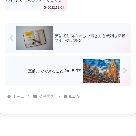
IELTSのリーディングで難しいの
2022.11.04
かな？」本記事はこういった悩み
に答えていきます。IELTSの中で
はライティングが最も難しいと言
われていますが、リ...
英語で住所の正しい書き方と便利な変換
サイトのご紹介
直前までできること for IELTS
ホーム
英語学習
IELTS