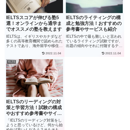
IELTSスコアが伸びる塾5
IELTSのライティングの構
選！オンラインから通学ま
成と勉強方法！おすすめの
でオススメの塾を教えます
参考書やサービスも紹介
IELTSは、イギリスやカナダなど
IELTSの中で最も難しいと言われ
多くの高等教育機関で認められた
ているライティング試験ですが、
テストであり、海外留学や移住の
出題の傾向やそれに付随するテン
際に英語力の証明として使用でき
プレートを覚えることで、難易度
2022.11.04
2022.11.04
ます。IELTSの試験内容は、「難
を格段に下げることが可能です。
しくて英検準1級以上の実力が必
ライティング試験の具体的な対策
IELTS
要と感じた」いう口コミが出回る
方法も解説しますので、ぜひ参考
ほど、難易度の高い試験...
にしてください。
IELTSのリーディングの対
策と学習方法！試験の構成
やおすすめ参考書やサイト
も紹介
「IELTSのリーディング対策をし
ようと思っているけど、何から始
めれば良いんだろう？そもそも、