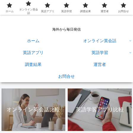
英語学習ひろば
オンライン英会
ホーム
英語アプリ
英語学習
調査結果
運営者
お問合せ
話
海外から毎日発信
ホーム
オンライン英会話
英語アプリ
英語学習
調査結果
運営者
お問合せ
オンライン英会話比較
英語学習アプリ比較