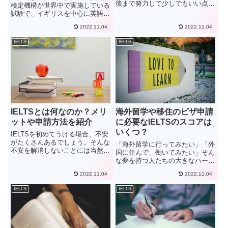
後まで努力して少しでもいい点を
検定機構が世界中で実施している
取ろうとしている方だと思いま
試験で、イギリスを中心に英語圏
す。わかります、その気持ち。僕
の国の大学進学に必要な試験で
もかつてはそんなあなたと同じで
2022.11.04
2022.11.04
す。日本でも海外の大学への留学
した。そして今日は、そんな方た
のためや、自分の英語力の証明の
IELTS
IELTS
ちに向けて直前まで少しでも僕...
ために受ける人が年々増えてきて
います。そんなIELTSです...
IELTSとは何なのか？メリ
海外留学や移住のビザ申請
ットや申請方法を紹介
に必要なIELTSのスコアは
いくつ？
IELTSを初めてうける場合、不安
がたくさんあるでしょう。そんな
「海外留学に行ってみたい」「外
不安を解消しないことには当然い
国に住んで、働いてみたい」そん
い結果を出すことはできません。
な夢を持つ人たちの大きなハード
これからここでお伝えしていく点
ルとなるのがビザの申請です。
をしっかりと頭に入れて、是非試
2022.11.04
2022.11.04
IELTSのスコアは、ビザの申請を
験に臨んでみてください。
する際に英語力の証明として使用
IELTS
IELTS
IELTSとは何かIELTSと...
することができます。この記事で
は、学生ビザ、就労ビザ、永住...