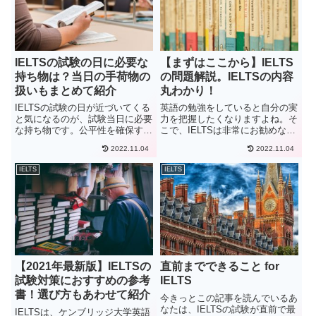
IELTSの試験の日に必要な
【まずはここから】IELTS
持ち物は？当日の手荷物の
の問題解説。IELTSの内容
扱いもまとめて紹介
丸わかり！
IELTSの試験の日が近づいてくる
英語の勉強をしていると自分の実
と気になるのが、試験当日に必要
力を把握したくなりますよね。そ
な持ち物です。公平性を確保する
こで、IELTSは非常にお勧めなの
ためIELTSでは他の英語の試験よ
ですが IELTSって何？ どんなテ
2022.11.04
2022.11.04
り試験会場に持ち込めるものが厳
スト？ 何ができるの？このよう
格に決められていて、使える筆記
に思う方も少なくないでしょう。
IELTS
IELTS
用具も細かく指定されています。
今日はIELTSの問題をお勧めする
また持って行かないと試...
理由を紹介してい...
【2021年最新版】IELTSの
直前までできること for
試験対策におすすめの参考
IELTS
書！選び方もあわせて紹介
今きっとこの記事を読んでいるあ
なたは、IELTSの試験が直前で最
IELTSは、ケンブリッジ大学英語