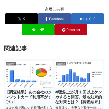
友達に共有
X
Facebook
はてブ
LINE
Pinterest
関連記事
調査結果
調査結果
【調査結果】あの会社のク
半数以上が月１回以上ケン
レジットカード利用率がす
カすると回答。最も効果的
ごい！
な対策とは？【調査結果】
コロナ禍で家にいる時間が多くな
彼氏彼女、夫妻など長年一緒にい