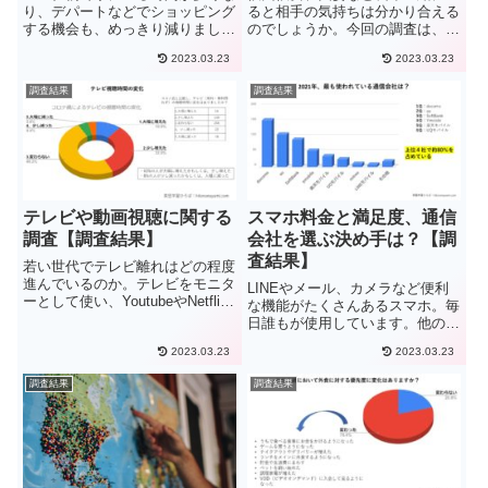
り、デパートなどでショッピング
ると相手の気持ちは分かり合える
する機会も、めっきり減りまし
のでしょうか。今回の調査は、夫
た。しかし、日用品や消耗品は、
婦やカップルの「ケンカ」につい
2023.03.23
2023.03.23
どこかで買わなければ、生活が困
て、調査しました。そこから、男
難になります。そんな中ショッピ
女間のケンカの原因や対策につい
調査結果
調査結果
ングの形態として、ネットショッ
て考えていきます。回答者詳細今
ピングの利用率が伸びています。
回の調査には、10代から70代...
総...
テレビや動画視聴に関する
スマホ料金と満足度、通信
調査【調査結果】
会社を選ぶ決め手は？【調
査結果】
若い世代でテレビ離れはどの程度
進んでいるのか。テレビをモニタ
LINEやメール、カメラなど便利
ーとして使い、YoutubeやNetflix
な機能がたくさんあるスマホ。毎
など視聴はどのくらい増えている
日誰もが使用しています。他の人
のか。 コロナ禍以前と比べてテ
はスマホの通信会社に毎月いくら
レビの視聴は増えたのか、動画配
2023.03.23
2023.03.23
支払い、どこの通信会社を利用し
信の視聴（有料・無料問わず）は
ているのでしょうか。また、満足
調査結果
調査結果
増えたのか。今回...
度はどこの会社が高く、何を基準
に選んでいるのでしょうか。今...