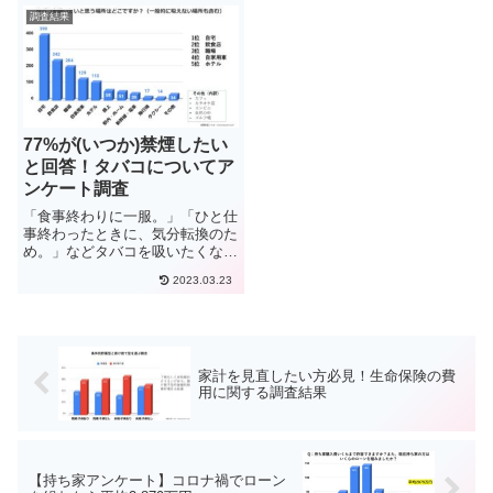
いるはずです。そこで今回は男女
いの場として今後も利用者は増え
調査結果
500人を対象に趣味に関する調...
ていくことでしょう。ただ、これ
から利用する方などは、本当に...
77%が(いつか)禁煙したい
と回答！タバコについてア
ンケート調査
「食事終わりに一服。」「ひと仕
事終わったときに、気分転換のた
め。」などタバコを吸いたくなる
場面はさまざまです。今回は、
2023.03.23
「タバコ」についてアンケート調
査をおこないました。電子タバ
コ、紙タバコどちらが人気か、ど
のくらいの人が禁煙しようと思っ
てい...
家計を見直したい方必見！生命保険の費
用に関する調査結果
【持ち家アンケート】コロナ禍でローン