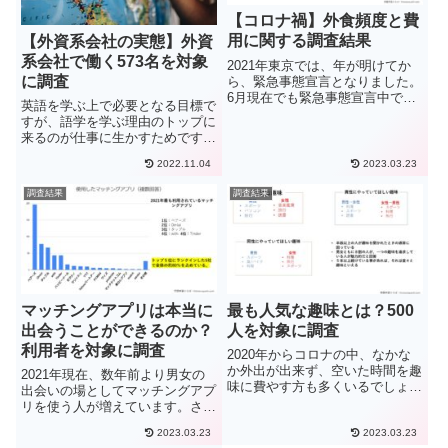
【コロナ禍】外食頻度と費
用に関する調査結果
【外資系会社の実態】外資
系会社で働く573名を対象
2021年東京では、年が明けてか
に調査
ら、緊急事態宣言となりました。
6月現在でも緊急事態宣言中であ
英語を学ぶ上で必要となる目標で
り、いつ解除になるのか、ワクチ
すが、語学を学ぶ理由のトップに
ン接種はいつになるのかなど、な
来るのが仕事に生かすためです。
かなか先は見えません。そんな
では実際に、外資系の会社や英語
中、コロナ禍の緊急事態宣言は、
2022.11.04
2023.03.23
を使う職場に就職するためにはど
外食産業の業績を悪化させまし
のぐらいの英語力が必要なのでし
た...
調査結果
調査結果
ょうか？また、就職できたとし
て、一般的にどのぐらいの給料を
得...
マッチングアプリは本当に
最も人気な趣味とは？500
出会うことができるのか？
人を対象に調査
利用者を対象に調査
2020年からコロナの中、なかな
か外出が出来ず、空いた時間を趣
2021年現在、数年前より男女の
味に費やす方も多くいるでしょ
出会いの場としてマッチングアプ
う。そんな中、新しい趣味を探し
リを使う人が増えています。さら
ている方や、趣味といえるものが
にコロナという事もあり、出会い
一切なく困ってる方も少なからず
2023.03.23
2023.03.23
の場が減っている中、異性の出会