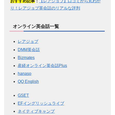
おすすめ記事
：
【レアジョブ】口コミから丸わか
り！レアジョブ英会話のリアルな評判
オンライン英会話一覧
レアジョブ
DMM英会話
Bizmates
産経オンライン英会話Plus
hanaso
QQ English
GSET
EFイングリッシュライブ
ネイティブキャンプ