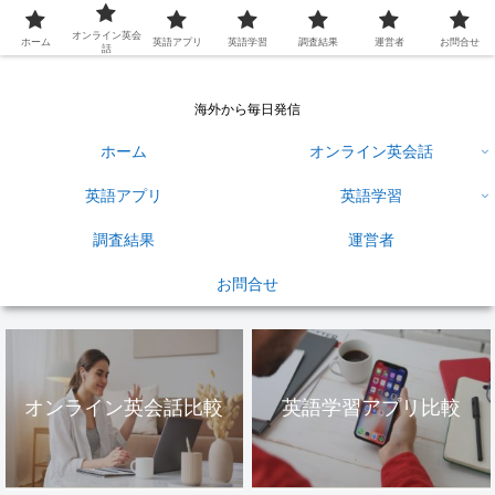
英語学習ひろば
オンライン英会
ホーム
英語アプリ
英語学習
調査結果
運営者
お問合せ
話
海外から毎日発信
ホーム
オンライン英会話
英語アプリ
英語学習
調査結果
運営者
お問合せ
オンライン英会話比較
英語学習アプリ比較