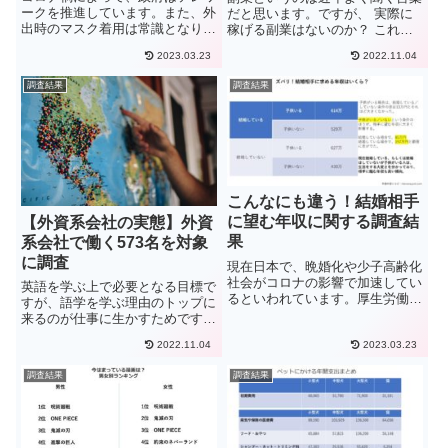
ークを推進しています。また、外
だと思います。ですが、 実際に
出時のマスク着用は常識となりま
稼げる副業はないのか？ これか
した。そのような状況で、女性の
ら伸びる副業は？このような質問
2023.03.23
2022.11.04
メイクは、変化があったのでしょ
に私は2020年現在需要が高まっ
うか。今回は、女性のメイクにつ
ている英語を使うことをお勧めし
調査結果
調査結果
いてアンケート調査をおこないま
たい。この記事では現在8年間海
した。毎月のメイク代やコロナ
外に住んでいるぼくが、副業に...
前...
こんなにも違う！結婚相手
に望む年収に関する調査結
【外資系会社の実態】外資
果
系会社で働く573名を対象
に調査
現在日本で、晩婚化や少子高齢化
社会がコロナの影響で加速してい
英語を学ぶ上で必要となる目標で
るといわれています。厚生労働省
すが、語学を学ぶ理由のトップに
が2021年2月22日に発表した「人
来るのが仕事に生かすためです。
口動態統計速報（2020年12月
では実際に、外資系の会社や英語
分）」では、出生数が87万人と
2022.11.04
2023.03.23
を使う職場に就職するためにはど
過去最低となっています。また、
のぐらいの英語力が必要なのでし
調査結果
調査結果
婚姻件数は、53万組で...
ょうか？また、就職できたとし
て、一般的にどのぐらいの給料を
得...