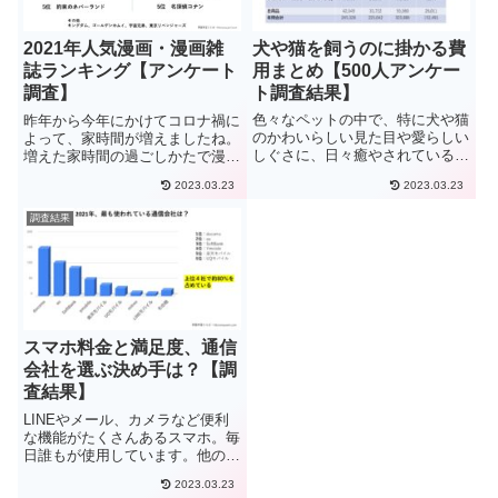
犬や猫を飼うのに掛かる費
2021年人気漫画・漫画雑
用まとめ【500人アンケー
誌ランキング【アンケート
ト調査結果】
調査】
色々なペットの中で、特に犬や猫
昨年から今年にかけてコロナ禍に
のかわいらしい見た目や愛らしい
よって、家時間が増えましたね。
しぐさに、日々癒やされている飼
増えた家時間の過ごしかたで漫画
い主さんも多いことでしょう。ま
を読むのはいかがでしょう。今回
2023.03.23
2023.03.23
た、コロナ過でお家時間が増える
は、「漫画・漫画雑誌」について
のに伴い、ペットの購入を考えて
アンケート調査をおこないまし
調査結果
いる方も数多くいることでしょ
た。現在、はまっている漫画や、
う。そんな中、家族同然の飼い続
良く買う漫画雑誌など家時間を過
け...
ご...
スマホ料金と満足度、通信
会社を選ぶ決め手は？【調
査結果】
LINEやメール、カメラなど便利
な機能がたくさんあるスマホ。毎
日誰もが使用しています。他の人
はスマホの通信会社に毎月いくら
2023.03.23
支払い、どこの通信会社を利用し