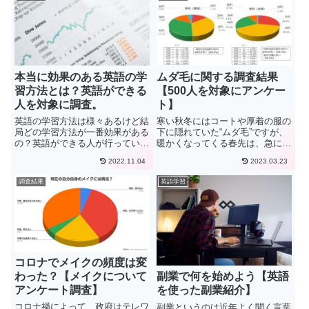
本当に効果のある英語の学
ムダ毛に関する調査結果
習方法とは？英語ができる
【500人を対象にアンケー
人を対象に調査。
ト】
英語の学習方法は様々あるけど結
寒い秋冬にはコートや厚着の服の
局どの学習方法が一番効果がある
下に隠れていた“ムダ毛”ですが、
の？英語ができる人が行っている
暖かくなってくる春先は、急に気
勉強方法を教えてください。今回
になり始める季節ですよね。そこ
2022.11.04
2023.03.23
の記事はこのような疑問に答えて
で今回は、500名の方にムダ毛に
いきます。これから英語の学習を
関するアンケート行いました。男
調査結果
英語学習
する方、現在学習を行っている方
性から見て女性の気になるムダ毛
誰もが一度は抱える悩み、それ
や、女性から見て男性の気に...
が...
コロナでメイクの頻度は変
わった？【メイクについて
副業で何を始めよう【英語
アンケート調査】
を使った副業紹介】
コロナ禍によって、政府はテレワ
副業というのは近年よく聞く言葉