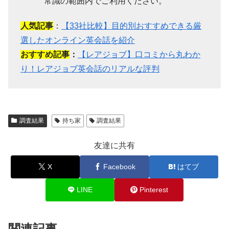
常識の範囲内でご利用ください。
人気記事
：
【33社比較】目的別おすすめできる厳
選したオンライン英会話を紹介
おすすめ記事
：
【レアジョブ】口コミから丸わか
り！レアジョブ英会話のリアルな評判
調査結果
持ち家
調査結果
友達に共有
X
Facebook
はてブ
LINE
Pinterest
関連記事