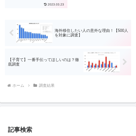
が話題になりました。今回のアン
2023.03.23
ケートは、誰もが訪れる老後の資
産事情について調査を行いまし
た。一般的にいくらぐらいの資金
が老後に必要と考えており、...
海外移住したい人の意外な理由！【500人
を対象に調査】
【子育て】一番手伝ってほしいのは？徹
底調査
ホーム
調査結果
記事検索