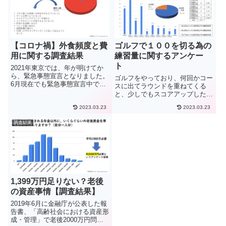
【コロナ禍】外食頻度と費
ゴルフで１００を切る為の
用に関する調査結果
練習量に関するアンケー
ト
2021年東京では、年が明けてか
ら、緊急事態宣言となりました。
ゴルフをやっており、何回かコー
6月現在でも緊急事態宣言中であ
スに出てラウンドを重ねてくる
り、いつ解除になるのか、ワクチ
と、少しでもスコアアップしたく
ン接種はいつになるのかなど、な
なりますよね。スコアの目標は人
かなか先は見えません。そんな
2023.03.23
2023.03.23
それぞれですが、ほとんどのゴル
中、コロナ禍の緊急事態宣言は、
ファーが、まず第1目標にするの
調査結果
外食産業の業績を悪化させまし
が「100を切る」ではないでしょ
た...
うか。男性でも女性でも、100...
1,399万円足りない？老後
の資産事情【調査結果】
2019年6月に金融庁が公表した報
告書、「高齢社会における資産形
成・管理」で老後2000万円問題