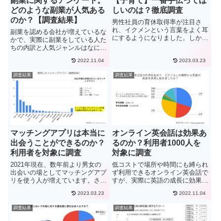
副業に関するアンケート。
【子育て】一番手伝ってほ
どのような副業が人気ある
しいのは？徹底調査
のか？【調査結果】
男性社員の育休取得率が注目さ
れ、イクメンという言葉をよく耳
副業を認める会社が増えているな
にするようになりました。しか
かで、実際に副業をしている人た
し、厚生労働省「平成28年度雇
ちの内訳と人気ジャンルはなに
用均等基本調査」によると、男性
か。 どのジャンルだと効率よく
の育休取得率は3%で女性の81％
2022.11.04
2023.03.23
稼げるのか。又は、稼げないの
と比べるとまだまだ低いです。今
か。今回はこのような疑問につい
調査結果
調査結果
回の調査は、「子育て」につい
て調査を行いました。今回の調査
て、...
は500人の副業利用者を対象に、
調...
マッチングアプリは本当に
オンライン英会話は効果あ
出会うことができるのか？
るのか？利用者1000人を
利用者を対象に調査
対象に調査
2021年現在、数年前より男女の
低コストで場所や時間にも縛られ
出会いの場としてマッチングアプ
ず利用できるオンライン英会話で
リを使う人が増えています。さら
すが、実際に英語の成長に効果が
にコロナという事もあり、出会い
あるのか？今回はこのような疑問
2023.03.23
2022.11.04
の場が減っている中、異性の出会
について調査を行いました。今回
いの場として今後も利用者は増え
の調査は1000人のオンライン英
調査結果
調査結果
ていくことでしょう。ただ、これ
会話利用者を対象に下記の内容に
から利用する方などは、本当に...
ついて調査を行いました。有効...