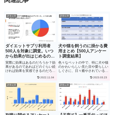
調査結果
調査結果
ダイエットサプリ利用者
犬や猫を飼うのに掛かる費
500人を対象に調査。いつ
用まとめ【500人アンケー
から効果が出はじめるの
ト調査結果】
か？
実際に効果はあるのだろうか？効
色々なペットの中で、特に犬や猫
果があるのであればどのぐらい続
のかわいらしい見た目や愛らしい
ければ効果を実感できるのだろう
しぐさに、日々癒やされている飼
か？ダイエットサプリを使用する
い主さんも多いことでしょう。ま
2022.11.04
2023.03.23
大半の方が抱く疑問がこのような
た、コロナ過でお家時間が増える
事だと思います。これから、ダイ
のに伴い、ペットの購入を考えて
調査結果
調査結果
エットサプリの使用を検討してい
いる方も数多くいることでしょ
る方の為にも、今回はダイエッ
う。そんな中、家族同然の飼い続
ト...
け...