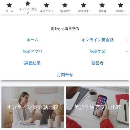
英語学習ひろば
オンライン英会
ホーム
英語アプリ
英語学習
調査結果
運営者
お問合せ
話
海外から毎日発信
ホーム
オンライン英会話
英語アプリ
英語学習
調査結果
運営者
お問合せ
オンライン英会話比較
英語学習アプリ比較